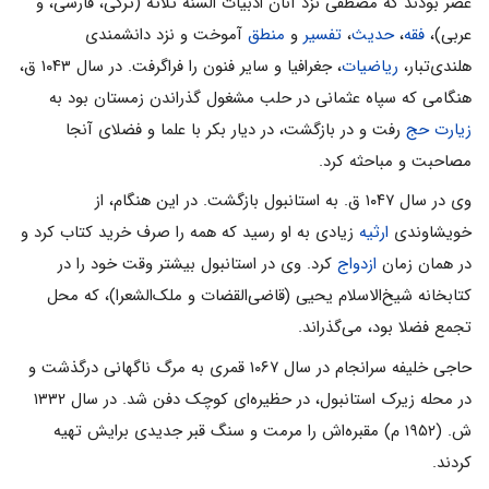
عصر بودند که مصطفی نزد آنان ادبیات السنه ثلاثه (ترکی، فارسی، و
عربی)،
فقه
،
حدیث
،
تفسیر
و
منطق
آموخت و نزد دانشمندی
هلندی‌تبار،
ریاضیات
، جغرافیا و سایر فنون را فراگرفت. در سال ۱۰۴۳ ق،
هنگامی که سپاه عثمانی در حلب مشغول گذراندن زمستان بود به
زیارت
حج
رفت و در بازگشت، در دیار بکر با علما و فضلای آنجا
مصاحبت و مباحثه کرد.
وی در سال ۱۰۴۷ ق. به استانبول بازگشت. در این هنگام، از
خویشاوندی
ارثیه
زیادی به او رسید که همه را صرف خرید کتاب کرد و
در همان زمان
ازدواج
کرد. وی در استانبول بیشتر وقت خود را در
کتابخانه شیخ‌الاسلام یحیی (قاضی‌القضات و ملک‌الشعرا)، که محل
تجمع فضلا بود، می‌گذراند.
حاجی خلیفه سرانجام در سال ۱۰۶۷ قمری به مرگ ناگهانی درگذشت و
در محله زیرک استانبول، در حظیره‌ای کوچک دفن شد. در سال ۱۳۳۲
ش. (۱۹۵۲ م) مقبره‌اش را مرمت و سنگ قبر جدیدی برایش تهیه
کردند.