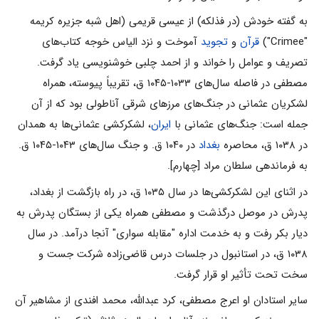
به گفته خودش (در فذلکه) از عیسی قریمی (اهل شبه جزیره کریمه
"Crimee")
قرآن
و
تجوید
آموخت و نزد الیاس خوجه کتاب‌های
تصریف و عوامل را خواند و از احمد چلبی خوشنویسی یاد گرفت.
مصطفی در فاصله سال‌های ۱۰۳۳-۱۰۴۵ ق، تقریباً پیوسته، همراه
لشکریان عثمانی در جنگ‌های مرزهای شرقی آناطولی بود که از آن
جمله است: جنگ‌های عثمانی با
ایران
، لشکرکشی عثمانی‌ها به همدان
در ۱۰۳۸ ق، محاصره
بغداد
در ۱۰۴۰ ق. و جنگ سال‌های ۱۰۴۳-۱۰۴۵ ق.
به فرماندهی سلطان مراد [چهارم].
در اثنای این لشکرکشی‌ها در سال ۱۰۳۵ ق، در راه بازگشت از بغداد،
پدرش در موصل درگذشت و مصطفی همراه یکی از بستگان پدرش به
دیار بکر رفت و به خدمت اداره "مقابله سواری" آنجا درآمد. در سال
۱۰۳۸ ق، در استانبول در جلسات درس قاضی‌زاده شرکت جست و
سخت تحت تأثیر او قرار گرفت.
سایر استادان او اعرج مصطفی، کرد عبدالله، محمد افندی از مشاهیر آن