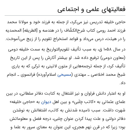
فعالیتهای علمی و اجتماعی
حاجی خلیفه تدریس نیز می‌کرد، از جمله به فرزند خود و مولانا محمد
فرزند احمد رومی کتاب شرح‌الکشّاف را در هندسه و [الطریقه] المحمدیه
را در هیئت، درس می‌داد و قواعد استخراج تقویم را از زیج می‌آموخت.
در سال ۱۰۵۸ ق، به‌ سبب تألیف تقویم‌التواریخ به سمت خلیفه دومی
(معاون دومی) ترفیع داده شد. او بیشتر آثارش را پس از این تاریخ
تألیف کرد، از جمله ترجمه‌هایی از متون لاتینی به ترکی که به‌ یاری
شیخ محمد اخلاصی ـ مهتدی (
مسیحی
اسلام‌آورده) فرانسوی ـ انجام
داد.
او به اعتبار دانش فراوان و نیز اشتغال به کتابت دفاتر سلطانی، در بین
علمای عثمانی به «کاتب چَلَبی» و بین اهل
دیوان
به «حاجی خلیفه»
شهرت داشت. سبب نامیده شدنش به کاتب، اشتغالش به نوشتن
دفاتر دولتی و علت پیدا کردن عنوان چلبی، درجه فضل و معلوماتش
بود؛ زیرا که در قرن نهم هجری، این عنوان به‌ معنای سرور به علما و