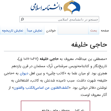
ستجو
صفحه
بحث
خواندن
نمایش مبدأ
نمایش تاریخچه
حاجی خلیفه
پرش
پرش
«مصطفی بن عبدالله»، معروف به
حاجی خلیفه
(۱۰۶۷-۱۰۱۷ ق)،
به
به
تاریخ‌نگار و کتابنامه‌نویس سرشناس تُرک مسلمان در قرن یازدهم
ناوبری
جستجو
هجری بود. او میان علما به «کاتب چَلَبی» و بین اهل
دیوان
به «حاجی
خلیفه» شهرت داشت. سبب نامیده شدنش به کاتب، اشتغالش به
نوشتن دفاتر دولتی بود. «
کشف‌الظنون عن اسامی‌الکتب والفنون
» از
آثار معروف اوست.
مصطفی حاجی خلیفه
نام کامل