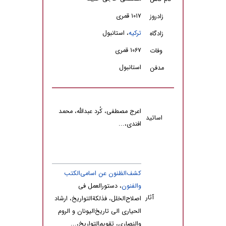
۱۰۱۷ قمری
زادروز
ترکیه
، استانبول
زادگاه
۱۰۶۷ قمری
وفات
استانبول
مدفن
اعرج مصطفی، کُرد عبدالله، محمد
اساتید
افندی،...
کشف‌الظنون عن اسامی‌الکتب
والفنون
، دستورالعمل فی
آثار
اصلاح‌الخلل، فذلکةالتواریخ، ارشاد
الحیاری الی تاریخ‌الیونان و الروم
والنصاری، تقویم‌التواریخ،...