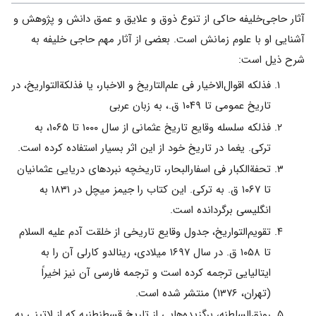
آثار حاجی‌خلیفه حاکی از تنوع ذوق و علایق و عمق دانش و پژوهش و
آشنایی او با علوم زمانش است. بعضی از آثار مهم حاجی خلیفه به
شرح ذیل است:
فذلکه اقوال‌الاخیار فی علم‌التاریخ و الاخبار، یا فذلکةالتواریخ، در
تاریخ عمومی تا ۱۰۴۹ ق.، به زبان عربی
فذلکه سلسله وقایع تاریخ عثمانی از سال ۱۰۰۰ تا ۱۰۶۵، به
ترکی. یغما در تاریخ خود از این اثر بسیار استفاده کرده است.
تحفةالکبار فی اسفارالبحار، تاریخچه نبردهای دریایی عثمانیان
تا ۱۰۶۷ ق. به ترکی. این کتاب را جیمز میچل در ۱۸۳۱ به
انگلیسی برگردانده است.
تقویم‌التواریخ، جدول وقایع تاریخی از خلقت آدم علیه السلام
تا ۱۰۵۸ ق. در سال ۱۶۹۷ میلادی، رینالدو کارلی آن را به
ایتالیایی ترجمه کرده است و ترجمه فارسی آن نیز اخیراً
(تهران، ۱۳۷۶) منتشر شده است.
رونق‌السلطنه، برگزیده‌هایی از تاریخ قسطنطنیه که از لاتینی به