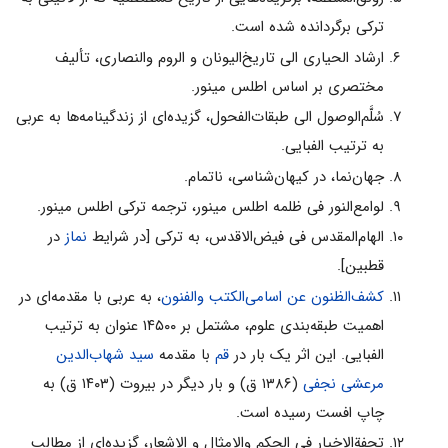
ترکی برگردانده شده است.
ارشاد الحیاری الی تاریخ‌الیونان و الروم والنصاری، تألیف
مختصری بر اساس اطلس مینور.
سُلَّم‌الوصول الی طبقات‌الفحول، گزیده‌ای از زندگینامه‌ها به عربی
به ترتیب الفبایی.
جهان‌نما، در کیهان‌شناسی، ناتمام.
لوامع‌النور فی ظلمه اطلس مینور، ترجمه ترکی اطلس مینور.
الهام‌المقدس فی فیض‌الاقدس، به ترکی [در شرایط
نماز
در
قطبین].
کشف‌الظنون عن اسامی‌الکتب والفنون
، به عربی با مقدمه‌ای در
اهمیت طبقه‌بندی علوم، مشتمل بر ۱۴۵۰۰ عنوان به ترتیب
الفبایی. این اثر یک بار در
قم
با مقدمه
سید شهاب‌الدین
مرعشی نجفی
(۱۳۸۶ ق) و بار دیگر در بیروت (۱۴۰۳ ق) به
چاپ افست رسیده است.
تحفةالاخیار فی الحکم والامثال و الاشعار، گزیده‌ای از مطالب