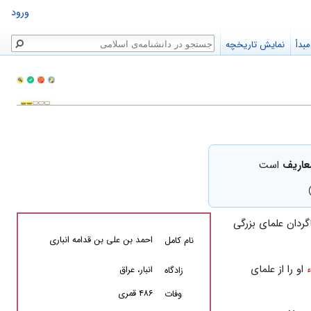
ورود
جستجو
بدأ
نمایش تاریخچه
معاریف
است
ردان علمای بزرگی
احمد بن على بن قدامه انبارى
نام کامل
او را از علماى
انبار، عراق
زادگاه
۴۸۶ قمری
وفات