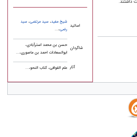
 داشتند.
شیخ مفید
،
سید مرتضی
،
سید
اساتید
رضى
،...
حسن بن محمد استرآبادى،
شاگردان
ابوالسعادات احمد بن ماصورى،...
آثار
علم القوافى، کتاب النحو،...