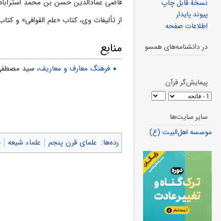
قاضى عمادالدین حسن بن محمد استرآباد
نسخهٔ قابل چاپ
پیوند پایدار
از تألیفات وى، کتاب «علم القوافى» و کتا
اطلاعات صفحه
منابع
در دانشنامه‌های همسو
فرهنگ معارف و معاریف
، سید مصطفی
پیمایش‌گر قرآن
سایر سایت‌ها
موسسه اهل‌البیت (ع)
رده‌ها
:
علمای قرن پنجم
علماء شیعه
ف