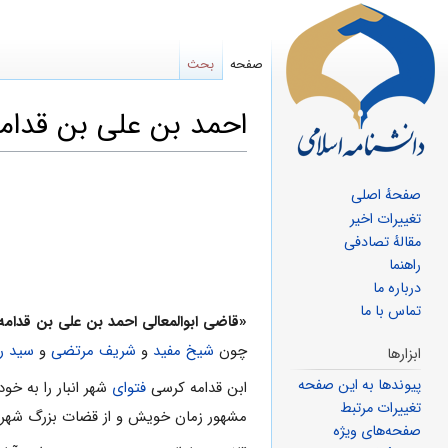
صفحه
بحث
احمد بن علی بن قدام
پرش
پرش
صفحهٔ اصلی
به
به
تغییرات اخیر
ناوبری
جستجو
مقالهٔ تصادفی
راهنما
درباره ما
تماس با ما
«قاضى ابوالمعالى احمد بن على بن قدامه 
چون
شیخ مفید
و
شریف مرتضى
و
سید ر
ابزارها
پیوندها به این صفحه
ابن قدامه کرسى
فتواى
شهر انبار را به خ
تغییرات مرتبط
مشهور زمان خویش و از قضات بزرگ شهر ان
صفحه‌های ویژه