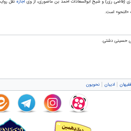
ى (قاضى رى) و شیخ ابوالسعادات احمد بن ماصورى، از وى
اجازه
نقل روایت
ب «النحو» است.
 حسینی دشتی.
قیهان
ادیبان
نحویون