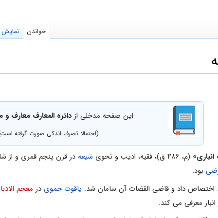
خواندن
نمایش م
ه
این صفحه مدخلی از
دائره المعارف معارف و 
(احتمالا تصرف اندکی صورت گرفته است)
انبارى»
(م، ۴۸۶ ق)، فقیه، ادیب و نحوی
شیعه
در قرن پنجم قمری و از شاگ
ضى
بود.
ود اختصاص داد و قاضى القضات آن سامان شد.
یاقوت حموى
در
معجم الادباء
بار معرفى مى کند.