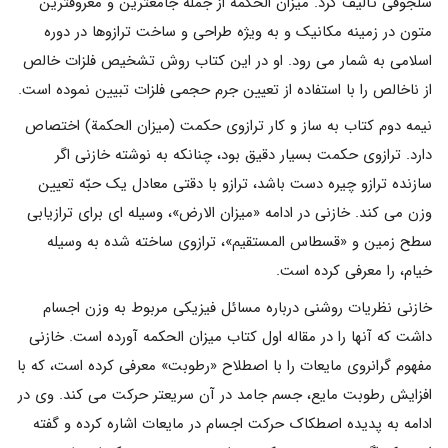
سلجوقى تألیف کرد. میزان الحکمه از جمله جامعترین و معروفترین
متون در زمینه مکانیک و به ویژه طراحى و ساخت ترازوها در دوره
اسلامى به شمار مى رود. او در این کتاب روش تشخیص فلزات خالص
از ناخالص را با استفاده از تعیین جرم حجمى فلزات تبیین نموده است.
نیمه دوم کتاب به ساز و کار ترازوى حکمت (میزان الحکمة) اختصاص
دارد. ترازوى حکمت بسیار دقیق بود، چنانکه به نوشته خازنى اگر
سازنده ترازو چیره دست باشد، ترازو با دقتى معادل یک حبّه تعیین
وزن مى کند. خازنى در ادامه «میزان الارض»، وسیله اى براى ترازیابى
سطح زمین و «قسطاس المستقیم»، ترازوى ساخته شده به وسیله
خیام، را معرفى کرده است.
خازنى نظریات روشنى درباره مسائل فیزیکى مربوط به وزن اجسام
داشت که آنها را در مقاله اول کتاب میزان الحکمه آورده است. خازنى
مفهوم گرانروى مایعات را با اصطلاح «رطوبت» معرفى کرده است، که با
افزایش رطوبت مایع، جسم جامد در آن سریعتر حرکت مى کند. وى در
ادامه به پدیده اصطکاک حرکت اجسام در مایعات اشاره کرده و گفته