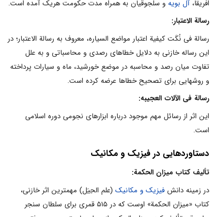
افریقا،
آل بویه
و سلجوقیان به همراه مدت حکومت هریک آمده است.
رسالة الاعتبار:
رسالة فى نُکَت کیفیة اعتبار مواضع السیاره، معروف به رسالة الاعتبار؛ در
این رساله خازنى به دلایل خطاهاى رصدى و محاسباتى و به علل
تفاوت میان رصد و محاسبه در موضع خورشید، ماه و سیارات پرداخته
و روشهایى براى تصحیح خطاها عرضه کرده است.
رسالة فى الآلات العجیبه:
این اثر از رسائل مهم موجود درباره ابزارهاى نجومى دوره اسلامى
است.
دستاوردهایى در فیزیک و مکانیک
تألیف کتاب میزان الحکمة:
در زمینه دانش
فیزیک و مکانیک
(علم الحِیَل) مهمترین اثر خازنى،
کتاب «میزان الحکمة» اوست که در ۵۱۵ قمری براى سلطان سنجر