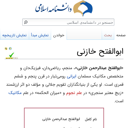
ستجو
صفحه
بحث
خواندن
نمایش مبدأ
نمایش تاریخچه
ابوالفتح خازنی
پرش
پرش
«ابوالفتح عبدالرحمن خازنی»
، منجم، ریاضی‌دان، فیزیک‌دان و
به
به
متخصص مکانیک مسلمان
ایرانی
رومی‌تبار در قرن پنجم و ششم
ناوبری
جستجو
قمری است. او یکی از بنیانگذاران تقویم جلالی و مؤلف دو اثر ارزشمند
«زیج معتبر سنجرى» در
علم نجوم
و «میزان الحکمه» در علم
مکانیک
است.
ابوالفتح عبدالرحمن خازنی
نام کامل