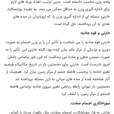
واحد وزن مناسب دانسته است. بدین ترتیب تعداد وزنه هاى لازم
براى اندازه گیرى وزن به حداقل ممکن مى رسد. به عقیده روژنسکایا،
خازنى مسئله اى از اندازه گیرى وزن را، که اروپاییان در سده هاى
بعدى به آن پرداختند، حل کرده است.
خازنی و قوه جاذبه:
خازنى قوه جاذبه را مى شناخت و تأثیر آن را بر وزن اجسام به صورت
دورى و نزدیکى از مرکز عالم بیان کرده بود، البته خازنى این تأثیر را به
صورت نسبتى خطى و ساده مى پنداشت که این باور براساس دانش
امروز نادرست است. خازنى براى نخستین بار در تاریخ مکانیک، فرضیه
تغییر جاذبه را برحسب فاصله جسم از مرکز زمین بیان کرد. هیچیک از
آثار شناخته شده از سده هاى میانى به این مسئله نپرداخته اند.
نخستین بار نیوتن رابطه ریاضى تغییر نیروى جاذبه براساس فاصله
اجسام از مرکز زمین را کشف کرد.
سوراخکاری اجسام سخت:
خازنى به فنِّ سوراخکارىِ اجسامِ سخت، مثل یاقوت سرخ، با الماس