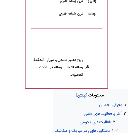
قرن پنجم قمرى
زادروز
قرن ششم قمری
وفات
زیج معتبر سنجرى، میزان الحکمة،
آثار
رسالة الاعتبار، رسالة فى الآلات
العجیبه،...
محتویات
۱
معرفی اجمالی
۲
آثار و فعالیت‌های علمی
۲.۱
فعالیت‌های نجومی
۲.۲
دستاوردهایى در فیزیک و مکانیک