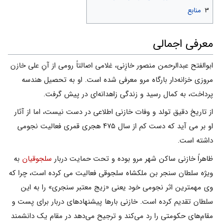
۳
منابع
معرفی اجمالی
ابوالفتح عبدالرحمن منصور خازِنی، غلامى اصالتاً رومى از آنِ على خازن
مروزى خزانه‌دار بارگاه مرو معرفى شده است. او به تحصیل هندسه
پرداخت، به کمال رسید و زندگی زاهدانه‌ای در پیش گرفت.
از تاریخ دقیق تولد و وفات خازنى اطلاعى در دست نیست، اما از آثار
او بر می آید که دست کم از سال ۴۷۵ هجری قمری فعالیت نجومی
داشته است.
ظاهراً خازنى ساکن شهر مرو بوده و تحت حمایت دربار
سلجوقیان
به
ویژه سلطان سنجر بن ملکشاه سلجوقی فعالیت مى کرده است، چرا که
وى مهمترین اثر نجومى خود یعنى «زیج معتبر سنجرى» را به این
سلطان تقدیم کرده است. خازنی بارها پیشنهادهای دربار برای پست و
مقام‌های حکومتی را رد می‌کند و ترجیح می‌دهد در مقام یک دانشمند