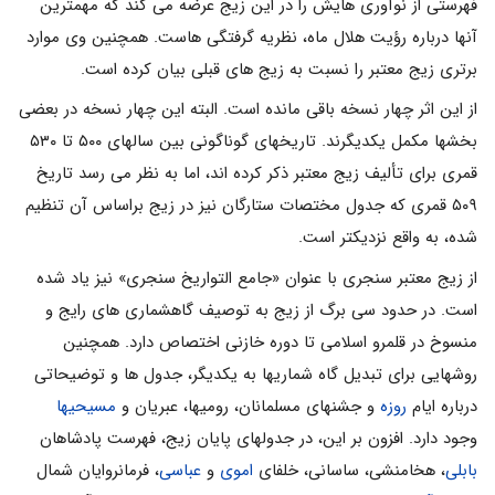
فهرستى از نوآورى هایش را در این زیج عرضه مى کند که مهمترین
آنها درباره رؤیت هلال ماه، نظریه گرفتگى هاست. همچنین وى موارد
برترى زیج معتبر را نسبت به زیج هاى قبلى بیان کرده است.
از این اثر چهار نسخه باقى مانده است. البته این چهار نسخه در بعضى
بخشها مکمل یکدیگرند. تاریخهاى گوناگونى بین سالهاى ۵۰۰ تا ۵۳۰
قمری براى تألیف زیج معتبر ذکر کرده اند، اما به نظر مى رسد تاریخ
۵۰۹ قمری که جدول مختصات ستارگان نیز در زیج براساس آن تنظیم
شده، به واقع نزدیکتر است.
از زیج معتبر سنجرى با عنوان «جامع التواریخ سنجرى» نیز یاد شده
است. در حدود سى برگ از زیج به توصیف گاهشماری هاى رایج و
منسوخ در قلمرو اسلامى تا دوره خازنى اختصاص دارد. همچنین
روشهایى براى تبدیل گاه شماریها به یکدیگر، جدول ها و توضیحاتى
درباره ایام
روزه
و جشنهاى مسلمانان، رومیها، عبریان و
مسیحیها
وجود دارد. افزون بر این، در جدولهاى پایان زیج، فهرست پادشاهان
بابلى
، هخامنشى، ساسانى، خلفاى
اموى
و
عباسى
، فرمانروایان شمال