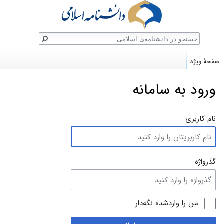
ستجو
صفحهٔ ویژه
ورود به سامانه
پرش
پرش
نام کاربری
به
به
ناوبری
جستجو
گذرواژه
من را واردشده نگه‌دار