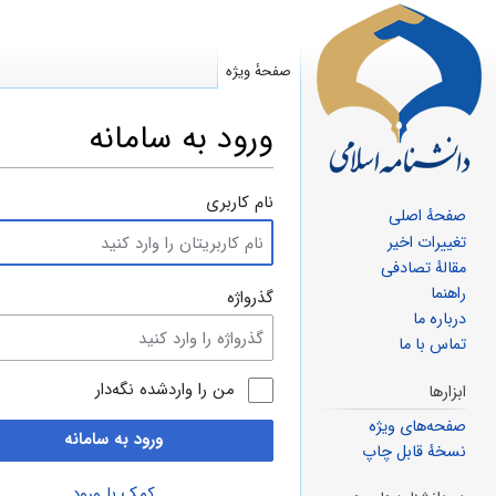
صفحهٔ ویژه
ورود به سامانه
پرش
پرش
نام کاربری
صفحهٔ اصلی
به
به
تغییرات اخیر
ناوبری
جستجو
مقالهٔ تصادفی
راهنما
گذرواژه
درباره ما
تماس با ما
من را واردشده نگه‌دار
ابزارها
صفحه‌های ویژه
ورود به سامانه
نسخهٔ قابل چاپ
کمک با ورود