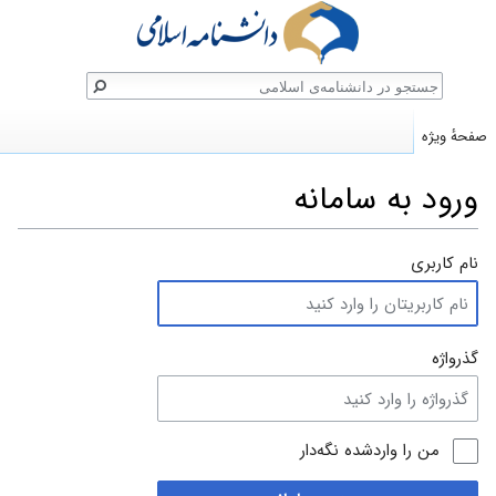
ستجو
صفحهٔ ویژه
ورود به سامانه
پرش
پرش
نام کاربری
به
به
ناوبری
جستجو
گذرواژه
من را واردشده نگه‌دار