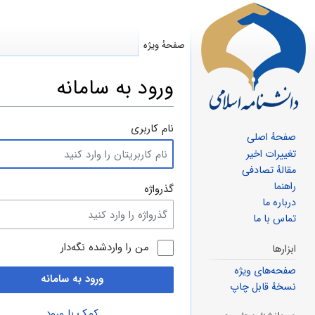
صفحهٔ ویژه
ورود به سامانه
پرش
پرش
نام کاربری
صفحهٔ اصلی
به
به
تغییرات اخیر
ناوبری
جستجو
مقالهٔ تصادفی
راهنما
گذرواژه
درباره ما
تماس با ما
من را واردشده نگه‌دار
ابزارها
صفحه‌های ویژه
ورود به سامانه
نسخهٔ قابل چاپ
کمک با ورود