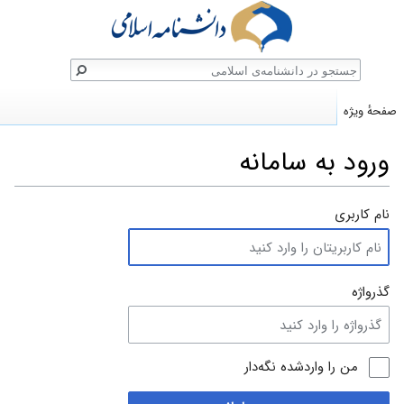
ستجو
صفحهٔ ویژه
ورود به سامانه
پرش
پرش
نام کاربری
به
به
ناوبری
جستجو
گذرواژه
من را واردشده نگه‌دار