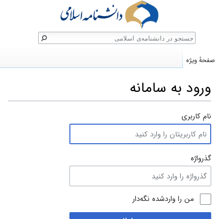
ستجو
صفحهٔ ویژه
ورود به سامانه
پرش
پرش
نام کاربری
به
به
ناوبری
جستجو
گذرواژه
من را واردشده نگه‌دار