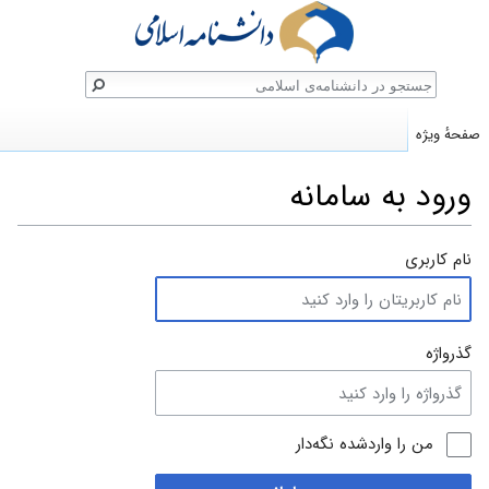
ستجو
صفحهٔ ویژه
ورود به سامانه
پرش
پرش
نام کاربری
به
به
ناوبری
جستجو
گذرواژه
من را واردشده نگه‌دار