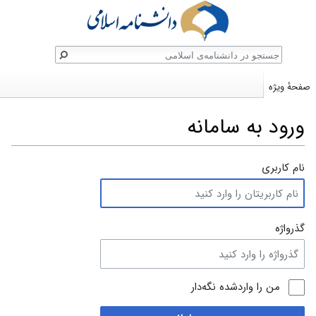
ستجو
صفحهٔ ویژه
ورود به سامانه
پرش
پرش
نام کاربری
به
به
ناوبری
جستجو
گذرواژه
من را واردشده نگه‌دار