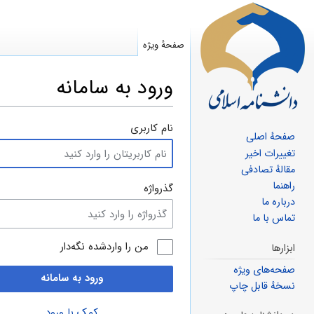
صفحهٔ ویژه
ورود به سامانه
پرش
پرش
نام کاربری
صفحهٔ اصلی
به
به
تغییرات اخیر
ناوبری
جستجو
مقالهٔ تصادفی
راهنما
گذرواژه
درباره ما
تماس با ما
من را واردشده نگه‌دار
ابزارها
صفحه‌های ویژه
ورود به سامانه
نسخهٔ قابل چاپ
کمک با ورود