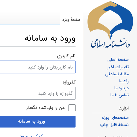
صفحهٔ ویژه
ورود به سامانه
پرش
پرش
نام کاربری
صفحهٔ اصلی
به
به
تغییرات اخیر
ناوبری
جستجو
مقالهٔ تصادفی
راهنما
گذرواژه
درباره ما
تماس با ما
من را واردشده نگه‌دار
ابزارها
صفحه‌های ویژه
ورود به سامانه
نسخهٔ قابل چاپ
کمک با ورود