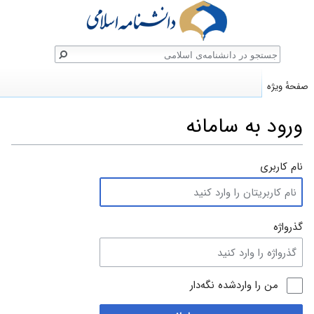
ستجو
صفحهٔ ویژه
ورود به سامانه
پرش
پرش
نام کاربری
به
به
ناوبری
جستجو
گذرواژه
من را واردشده نگه‌دار