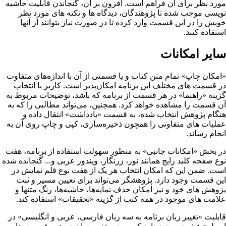
مورد نظر برای آن فراهم است. افزون بر آن، گنجاندن قابلیت حاشیه
نویسی موجب شده تا پژوهندگان، دیدگاه ها و نکته های مورد نظر
خویش را در این قسمت وارد کرده تا در صورت نیاز بتوانند از آنها
استفاده کنند.
سایر امکانات
«امکان چاپ» تمام متن کتاب و یا قسمتى از آن با اندازه‌هاى متفاوت
در قسمت هاى مختلف این برنامه امکان‌پذیر است. کاربر با انتخاب
گزینه «راهنما» در هر قسمت از برنامه که باشد، توضیحات مربوط به
آن قسمت را مشاهده خواهد کرد. همچنین، مى‌تواند مطالبى را که به
هنگام پژوهش انتخاب شده، به قسمت «یادداشت» انتقال داده و
عملیات هاى متفاوتى را همچون ذخیره‌سازى، کپى و چاپ روى آن به
انجام رساند.
در بخش «امکانات جانبى» به منظور سهولت استفاده از برنامه، هفت
نوع صفحه کلید رایج همانند نور، زرنگار، ویندوز عربى و... گنجانده شده
است. ضمن این که امکان انتخاب هر یک از هفت نوع قلم نمایش در
این قسمت وجود دارد. پژوهشگر مى‌تواند براى تعیین مسیر و ثبت
پژوهش هاى خود و نیز امکان حذف نمایه‌ها، حاشیه‌ها، رنگ متنها و
علامت هاى موجود در همه کتب از گزینه «تحقیقات» استفاده کند.
قابلیت «تغییر زبان برنامه به سه زبان فارسى، عربى و انگلیسى» در