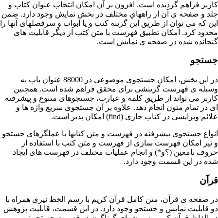
کاربر فراهم گردیده است. افزون بر آن امكان انتخاب عنوان كتاب و
جلد و صفحه ي آن از راههاي مختلف در بخش نمایش وجود دارد. ضمن
این که می توان از طریق این گزینه کتب و یا ابواب و سرفصلهای آنها را
محدود کرد. امكان تطبيق فهرست با متن كتب از دیگر قابلیت های
گنجانده شده در صفحه ی نمایش است.
جستجو
در این بخش، امکان جستجوی موضوعی در 88000 عنوان باب به
وسیله ی فهرست گزینشی برای محقق فراهم شده است. همچنین
کاربر می تواند از طریق کلمه و عبارت، جستجوهای متنوع و پیشرفته
ای در تمام متون انجام دهد. علاوه بر آن جستجوی سریع واژه ها و
علائم ویرایشی در کتاب جاری (find) امکان پذیر است.
انواع جستجوی پیشرفته در فهرست و متن کتابها با عملگرهای جستجو
و نیز امکان فهرست سازی از فهرست و متن کتب با استفاده از
حروف نامعین (؟و*) و انجام عملیات مختلف در فهرست های ایجاد
شده در این قسمت وجود دارد.
قرآن
در صفحه ی قرآن، متن کامل
قرآن کریم
با رسم الخط نیری همراه با
دو قابلیت نمایش و جستجو وجود دارد. در این قسمت، قابلیت پژوهش
در الفاظ قرآن کریم به روشهای گوناگون در قسمت جستجو نیز