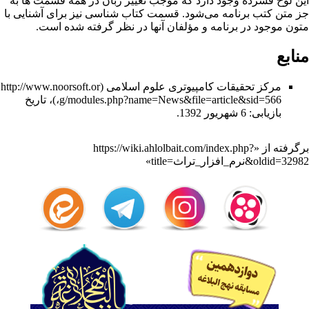
این لوح فشرده وجود دارد که موجب تغییر زبان در همه قسمت ها به
جز متن کتب برنامه مى‌شود. قسمت کتاب شناسی نیز برای آشنایی با
متون موجود در برنامه و مؤلفان آنها در نظر گرفته شده است.
منابع
مرکز تحقیقات کامپیوتری علوم اسلامی
، تاریخ
بازیابی: 6 شهریور 1392.
برگرفته از «
https://wiki.ahlolbait.com/index.php?
title=نرم_افزار_تراث&oldid=32982
»