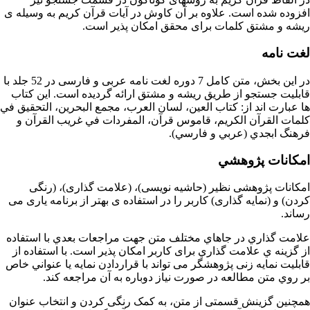
افزوده شده است. علاوه بر آن کاوش در آیات قرآن کریم به وسیله ی
ریشه و مشتق کلمات برای محقق امکان پذیر است.
لغت نامه
در این بخش، متن كامل 7 دوره لغت نامه عربی و فارسی در 52 جلد با
قابلیت جستجو از طریق ریشه و مشتق ارائه گردیده است. این کتاب
ها عبارت اند از: كتاب العين، لسان العرب، مجمع البحرين، التحقيق في
كلمات القرآن الكريم، قاموس قرآن، المفردات في غريب القرآن و
فرهنگ ابجدي (عربي و فارسي).
امكانات پژوهشي
امکانات پژوهشی نظیر (حاشیه نویسی)، (علامت گذاری)، (رنگی
کردن) و (نمایه گذاری) کاربر را در استفاده ی بهتر از برنامه یاری می
رساند.
علامت گذاري در جاهاي مختلف متن جهت مراجعات بعدي با استفاده
از گزينه ي علامت گذاري برای کاربر امکان پذیر است. با استفاده از
قابلیت نمایه زنی پژوهشگر می تواند با قراردادن نمایه یا عنواني خاص
بر روي متن مطالعه در صورت نیاز دوباره به آن مراجعه کند.
همچنین گزینش قسمتی از متن، به کمک رنگی کردن و انتخاب عنوان