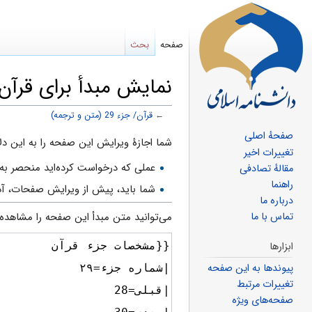
صفحه
بحث
نمایش مبدأ برای قرآن/ جزء 29 (متن
←
قرآن/ جزء 29 (متن و ترجمه)
صفحهٔ اصلی
پرش
پرش
شما اجازهٔ ویرایش این صفحه را به این دلا
تغییرات اخیر
به
به
عملی که درخواست کرده‌اید منحصر به 
مقالهٔ تصادفی
ناوبری
جستجو
راهنما
شما باید، پیش از ویرایش صفحات، آد
درباره ما
می‌توانید متن مبدأ این صفحه را مشاهده ک
تماس با ما
ابزارها
پیوندها به این صفحه
تغییرات مرتبط
صفحه‌های ویژه