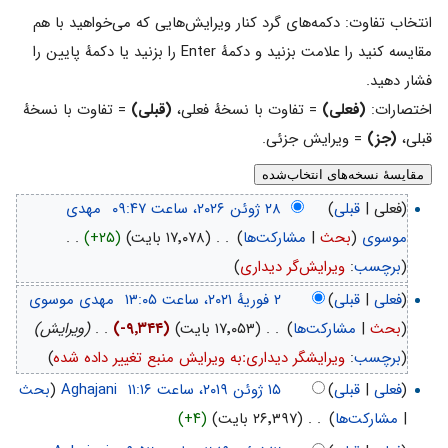
انتخاب تفاوت: دکمه‌های گرد کنار ویرایش‌هایی که می‌خواهید با هم
مقایسه کنید را علامت بزنید و دکمهٔ Enter را بزنید یا دکمهٔ پایین را
فشار دهید.
اختصارات:
(فعلی)
= تفاوت با نسخهٔ فعلی،
(قبلی)
= تفاوت با نسخهٔ
قبلی،
(جز)
= ویرایش جزئی.
(فعلی |
قبلی
)
‏
مهدی
موسوی
(
بحث
|
مشارکت‌ها
)
‏
. .
(۱۷٬۰۷۸ بایت)
(+۲۵)
‏
. .
(
برچسب
:
ویرایش‌گر دیداری
)
(
فعلی
|
قبلی
)
‏
مهدی موسوی
(
بحث
|
مشارکت‌ها
)
‏
. .
(۱۷٬۰۵۳ بایت)
(-۹٬۳۴۴)
‏
. .
(ویرایش)
(
برچسب
:
ویرایشگر دیداریːبه ویرایش منبع تغییر داده شده
)
(
فعلی
|
قبلی
)
‏
Aghajani
(
بحث
|
مشارکت‌ها
)
‏
. .
(۲۶٬۳۹۷ بایت)
(+۴)