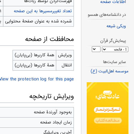
‌فهرست‌کردن توسط ربات‌ها
م
اطلاعات صفحه
تعداد تغییرمسیرها به این صفحه
۱
در دانشنامه‌های همسو
شمرده شده به عنوان صفحهٔ محتوایی
ب
ویکی شیعه
محافظت از صفحه
پیمایش‌گر قرآن
ویرایش
همهٔ کاربرها (بی‌پایان)
سایر سایت‌ها
انتقال
همهٔ کاربرها (بی‌پایان)
موسسه اهل‌البیت (ع)
View the protection log for this page.
ویرایش تاریخچه
به‌وجود آورندهٔ صفحه
زمان ایجاد صفحه
آخرین ویرایشگر