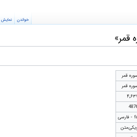
خواندن
نمایش م
 قمر»
وره قمر
وره قمر
۴٬۶۳
487
- فارسی
یکی‌متن