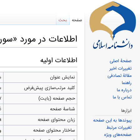
صفحه
بحث
اطلاعات در مورد «سوره
پرش
پرش
اطلاعات اولیه
صفحهٔ اصلی
به
به
تغییرات اخیر
مقالهٔ تصادفی
ناوبری
جستجو
نمایش عنوان
س
راهنما
کلید مرتب‌سازی پیش‌فرض
س
درباره ما
تماس با ما
حجم صفحه (بایت)
۷
شناسهٔ صفحه
6
ابزارها
زبان محتوای صفحه
fa 
پیوندها به این صفحه
تغییرات مرتبط
ساختار محتوای صفحه
و
صفحه‌های ویژه