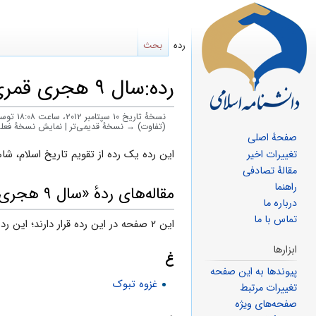
رده
بحث
رده:سال ۹ هجری قمری
نسخهٔ تاریخ ‏۱۰ سپتامبر ۲۰۱۲، ساعت ۱۸:۰۸ توسط
(تفاوت) → نسخهٔ قدیمی‌تر | نمایش نسخهٔ فعل
صفحهٔ اصلی
پرش
پرش
این رده یک رده از تقویم تاریخ اسلام، شامل وقایع سال
تغییرات اخیر
مقالهٔ تصادفی
به
به
راهنما
مقاله‌های ردهٔ «سال ۹ هجری قمری»
ناوبری
جستجو
درباره ما
تماس با ما
این ۲ صفحه در این رده قرار دارند؛ این رده در کل حاوی ۲ صفحه است.
ابزارها
غ
پیوندها به این صفحه
غزوه تبوک
تغییرات مرتبط
صفحه‌های ویژه