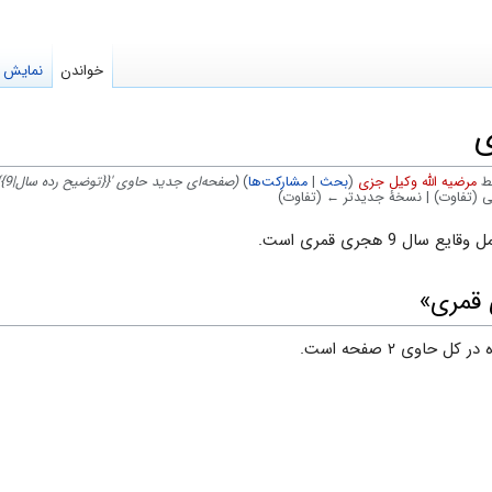
خواندن
نمایش م
مرضیه الله وکیل جزی
(
بحث
|
مشارکت‌ها
)
(صفحه‌ای جدید حاوی '{{توضیح رده سال|9}}
ی (تفاوت) | نسخهٔ جدیدتر ← (تفاوت)
 9 هجری قمری است.