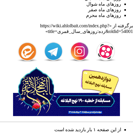
روزهای ماه شوال
روزهای ماه صفر
روزهای ماه محرم
برگرفته از «
https://wiki.ahlolbait.com/index.php?
title=رده:روزهای_سال_قمری&oldid=54001
»
از این صفحه ۱ بار بازدید شده است