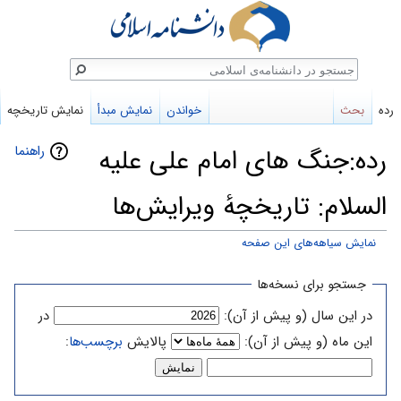
ستجو
رده
بحث
خواندن
نمایش مبدأ
نمایش تاریخچه
راهنما
رده:جنگ های امام علی علیه
السلام: تاریخچهٔ ویرایش‌ها
نمایش سیاهه‌های این صفحه
پرش
پرش
جستجو برای نسخه‌ها
به
به
در این سال (و پیش از آن):
در
ناوبری
جستجو
این ماه (و پیش از آن):
پالایش
برچسب‌ها
: