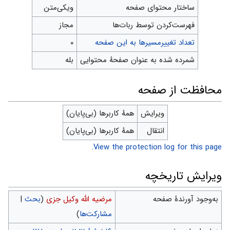
ساختار محتوای صفحه
ویکی‌متن
‌فهرست‌کردن توسط ربات‌ها
مجاز
تعداد تغییرمسیرها به این صفحه
۰
شمرده شده به عنوان صفحهٔ محتوایی
بله
محافظت از صفحه
ویرایش
همهٔ کاربرها (بی‌پایان)
انتقال
همهٔ کاربرها (بی‌پایان)
View the protection log for this page.
ویرایش تاریخچه
به‌وجود آورندهٔ صفحه
مرضیه الله وکیل جزی
(
بحث
|
مشارکت‌ها
)