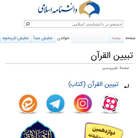
ستجو
صفحه
بحث
خواندن
نمایش مبدأ
نمایش تاریخچه
تبيين القرآن
صفحهٔ تغییرمسیر
پرش
پرش
تغییرمسیر به:
تبیین القرآن (کتاب)
به
به
ناوبری
جستجو