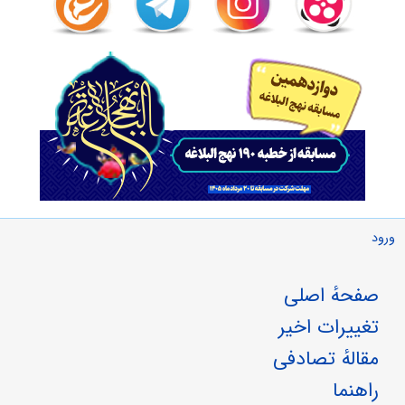
ورود
صفحهٔ اصلی
تغییرات اخیر
مقالهٔ تصادفی
راهنما