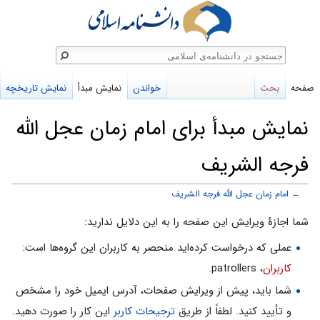
ستجو
صفحه
بحث
خواندن
نمایش مبدأ
نمایش تاریخچه
نمایش مبدأ برای امام زمان عجل الله
فرجه الشریف
←
امام زمان عجل الله فرجه الشریف
پرش
پرش
شما اجازهٔ ویرایش این صفحه را به این دلایل ندارید:
به
به
عملی که درخواست کرده‌اید منحصر به کاربران این گروه‌ها است:
ناوبری
جستجو
کاربران
، patrollers.
شما باید، پیش از ویرایش صفحات، آدرس ایمیل خود را مشخص
و تأیید کنید. لطفاً از طریق
ترجیحات کاربر
این کار را صورت دهید.