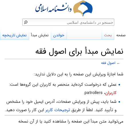
ستجو
صفحه
بحث
خواندن
نمایش مبدأ
نمایش تاریخچه
نمایش مبدأ برای اصول‌ فقه‌
←
اصول‌ فقه‌
پرش
پرش
شما اجازهٔ ویرایش این صفحه را به این دلایل ندارید:
به
به
عملی که درخواست کرده‌اید منحصر به کاربران این گروه‌ها است:
ناوبری
جستجو
کاربران
، patrollers.
شما باید، پیش از ویرایش صفحات، آدرس ایمیل خود را مشخص
و تأیید کنید. لطفاً از طریق
ترجیحات کاربر
این کار را صورت دهید.
می‌توانید متن مبدأ این صفحه را مشاهده کنید یا از آن نسخه