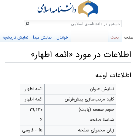
ستجو
صفحه
بحث
خواندن
نمایش مبدأ
نمایش تاریخچه
اطلاعات در مورد «ائمه اطهار»
پرش
پرش
اطلاعات اولیه
به
به
نمایش عنوان
ائمه اطهار
ناوبری
جستجو
کلید مرتب‌سازی پیش‌فرض
ائمه اطهار
حجم صفحه (بایت)
۲۹٬۴۳۰
شناسهٔ صفحه
2
زبان محتوای صفحه
fa - فارسی