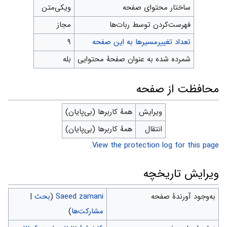
ساختار محتوای صفحه
ویکی‌متن
‌فهرست‌کردن توسط ربات‌ها
مجاز
تعداد تغییرمسیرها به این صفحه
۹
شمرده شده به عنوان صفحهٔ محتوایی
بله
محافظت از صفحه
ویرایش
همهٔ کاربرها (بی‌پایان)
انتقال
همهٔ کاربرها (بی‌پایان)
View the protection log for this page.
ویرایش تاریخچه
به‌وجود آورندهٔ صفحه
Saeed zamani
(
بحث
|
مشارکت‌ها
)