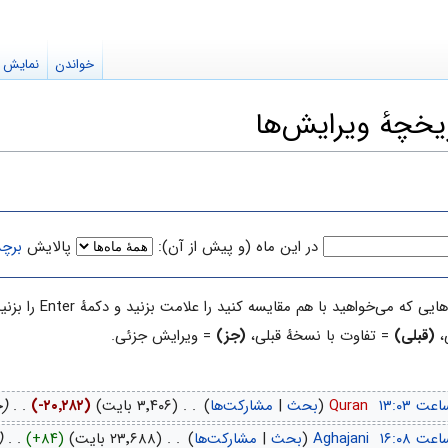
خواندن
نمایش م
در این ماه (و پیش از آن):
پالایش
برچ
با هم مقایسه کنید را علامت بزنید و دکمهٔ Enter را بزنید یا دکمهٔ پایین را فشار دهید.
،
(قبلی)
= تفاوت با نسخهٔ قبلی،
(جز)
= ویرایش جزئی.
‏
Quran
(
بحث
|
مشارکت‌ها
)
‏
. .
(۳٬۴۰۶ بایت)
(-۲۰٬۲۸۲)
‏
. .
(ج
‏
Aghajani
(
بحث
|
مشارکت‌ها
)
‏
. .
(۲۳٬۶۸۸ بایت)
(+۸۴)
‏
. .
(