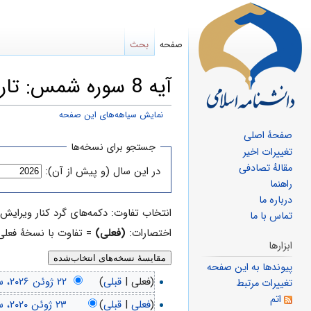
صفحه
بحث
آیه 8 سوره شمس: تاریخچهٔ ویرایش‌ها
نمایش سیاهه‌های این صفحه
صفحهٔ اصلی
پرش
پرش
جستجو برای نسخه‌ها
تغییرات اخیر
به
به
مقالهٔ تصادفی
در این سال (و پیش از آن):
ناوبری
جستجو
راهنما
درباره ما
انتخاب تفاوت: دکمه‌های گرد کنار ویرایش‌هایی که می‌خواهید 
تماس با ما
اختصارات:
(فعلی)
= تفاوت با نسخهٔ فعلی
ابزارها
پیوندها به این صفحه
(فعلی |
قبلی
)
تغییرات مرتبط
اتم
(
فعلی
|
قبلی
)