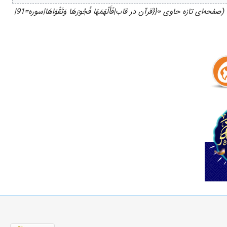
(صفحه‌ای تازه حاوی «{{قرآن در قاب|فَأَلْهَمَهَا فُجُورَهَا وَتَقْوَاهَا|سوره=91|