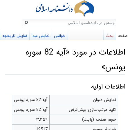
ستجو
صفحه
بحث
خواندن
نمایش مبدأ
نمایش تاریخچه
اطلاعات در مورد «آیه 82 سوره
یونس»
پرش
پرش
اطلاعات اولیه
به
به
نمایش عنوان
آیه 82 سوره یونس
ناوبری
جستجو
کلید مرتب‌سازی پیش‌فرض
آیه 82 سوره یونس
حجم صفحه (بایت)
۳٬۳۵۹
شناسهٔ صفحه
19517