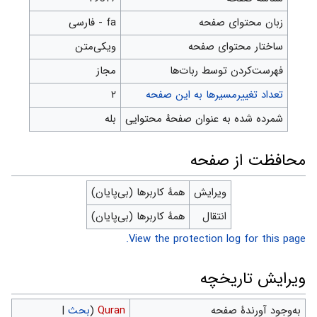
زبان محتوای صفحه
fa - فارسی
ساختار محتوای صفحه
ویکی‌متن
‌فهرست‌کردن توسط ربات‌ها
مجاز
تعداد تغییرمسیرها به این صفحه
۲
شمرده شده به عنوان صفحهٔ محتوایی
بله
محافظت از صفحه
ویرایش
همهٔ کاربرها (بی‌پایان)
انتقال
همهٔ کاربرها (بی‌پایان)
View the protection log for this page.
ویرایش تاریخچه
به‌وجود آورندهٔ صفحه
Quran
(
بحث
|