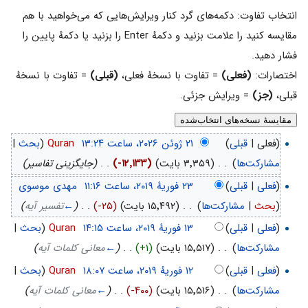
انتخاب تفاوت: دکمه‌های گرد کنار ویرایش‌هایی که می‌خواهید با هم
مقایسه کنید را علامت بزنید و دکمهٔ Enter را بزنید یا دکمهٔ پایین را
فشار دهید.
اختصارات:
(فعلی)
= تفاوت با نسخهٔ فعلی،
(قبلی)
= تفاوت با نسخهٔ
قبلی،
(جز)
= ویرایش جزئی.
(فعلی |
قبلی
)
‏
Quran
(
بحث
|
مشارکت‌ها
)
‏
. .
(۳٬۳۵۹ بایت)
(-۱۲٬۱۳۳)
‏
. .
(جایگزینی تفاسیر)
(
فعلی
|
قبلی
)
‏
مهدی موسوی
(
بحث
|
مشارکت‌ها
)
‏
. .
(۱۵٬۴۹۲ بایت)
(-۲۵)
‏
. .
(
←
تفسیر آیه
)
(
فعلی
|
قبلی
)
‏
Quran
(
بحث
|
مشارکت‌ها
)
‏
. .
(۱۵٬۵۱۷ بایت)
(+۱)
‏
. .
(
←
معانی کلمات آیه
)
(
فعلی
|
قبلی
)
‏
Quran
(
بحث
|
مشارکت‌ها
)
‏
. .
(۱۵٬۵۱۶ بایت)
(-۴۰۰)
‏
. .
(
←
معانی کلمات آیه
)