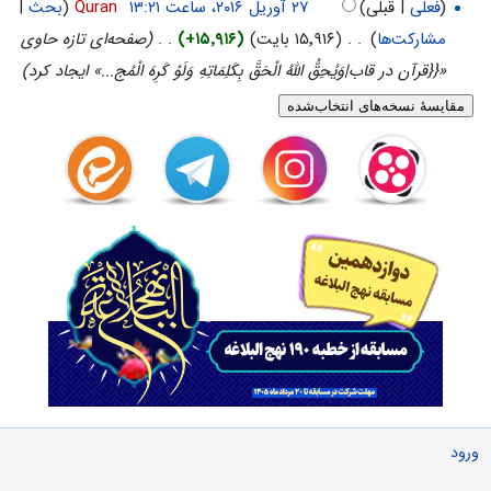
(
فعلی
| قبلی)
‏
Quran
(
بحث
|
مشارکت‌ها
)
‏
. .
(۱۵٬۹۱۶ بایت)
(+۱۵٬۹۱۶)
‏
. .
(صفحه‌ای تازه حاوی
«{{قرآن در قاب|وَيُحِقُّ اللَّهُ الْحَقَّ بِكَلِمَاتِهِ وَلَوْ كَرِهَ الْمُج...» ایجاد کرد)
ورود