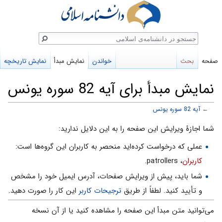
ستجو
صفحه
بحث
خواندن
نمایش مبدأ
نمایش تاریخچه
نمایش مبدأ برای آیه 82 سوره یونس
←
آیه 82 سوره یونس
پرش
پرش
شما اجازهٔ ویرایش این صفحه را به این دلایل ندارید:
به
به
عملی که درخواست کرده‌اید منحصر به کاربران این گروه‌ها است:
ناوبری
جستجو
کاربران
، patrollers.
شما باید، پیش از ویرایش صفحات، آدرس ایمیل خود را مشخص
و تأیید کنید. لطفاً از طریق
ترجیحات کاربر
این کار را صورت دهید.
می‌توانید متن مبدأ این صفحه را مشاهده کنید یا از آن نسخه