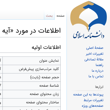
صفحه
بحث
اطلاعات در مورد «آیه 55 سوره حجر»
پرش
پرش
اطلاعات اولیه
صفحهٔ اصلی
به
به
تغییرات اخیر
مقالهٔ تصادفی
ناوبری
جستجو
نمایش عنوان
آیه
راهنما
کلید مرتب‌سازی پیش‌فرض
آیه
درباره ما
تماس با ما
حجم صفحه (بایت)
۵
شناسهٔ صفحه
7
ابزارها
زبان محتوای صفحه
fa 
پیوندها به این صفحه
تغییرات مرتبط
ساختار محتوای صفحه
و
صفحه‌های ویژه