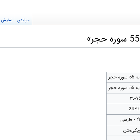
خواندن
نمایش م
 55 سوره حجر
 55 سوره حجر
۳٬۰۷
2479
- فارسی
یکی‌متن