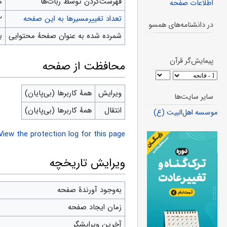
‌فهرست‌کردن توسط ربات‌ها
م
اطلاعات صفحه
تعداد تغییرمسیرها به این صفحه
۲
در دانشنامه‌های همسو
شمرده شده به عنوان صفحهٔ محتوایی
ب
پیمایش‌گر قرآن
محافظت از صفحه
ویرایش
همهٔ کاربرها (بی‌پایان)
سایر سایت‌ها
انتقال
همهٔ کاربرها (بی‌پایان)
موسسه اهل‌البیت (ع)
View the protection log for this page.
ویرایش تاریخچه
به‌وجود آورندهٔ صفحه
زمان ایجاد صفحه
آخرین ویرایشگر