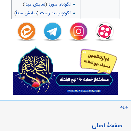
الگو:نام سوره
(
نمایش مبدأ
)
الگو:چپ به راست
(
نمایش مبدأ
)
ورود
صفحهٔ اصلی