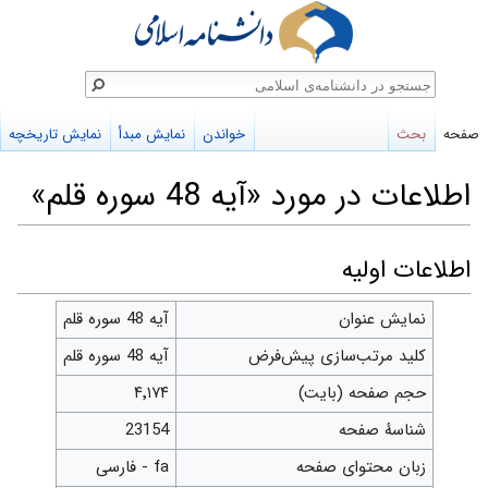
ستجو
صفحه
بحث
خواندن
نمایش مبدأ
نمایش تاریخچه
اطلاعات در مورد «آیه 48 سوره قلم»
پرش
پرش
اطلاعات اولیه
به
به
نمایش عنوان
آیه 48 سوره قلم
ناوبری
جستجو
کلید مرتب‌سازی پیش‌فرض
آیه 48 سوره قلم
حجم صفحه (بایت)
۴٬۱۷۴
شناسهٔ صفحه
23154
زبان محتوای صفحه
fa - فارسی