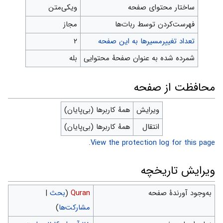
ساختار محتوای صفحه
ویکی‌متن
‌فهرست‌کردن توسط ربات‌ها
مجاز
تعداد تغییرمسیرها به این صفحه
۲
شمرده شده به عنوان صفحهٔ محتوایی
بله
محافظت از صفحه
ویرایش
همهٔ کاربرها (بی‌پایان)
انتقال
همهٔ کاربرها (بی‌پایان)
View the protection log for this page.
ویرایش تاریخچه
به‌وجود آورندهٔ صفحه
Quran
(
بحث
|
مشارکت‌ها
)