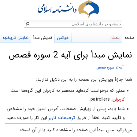
ستجو
صفحه
بحث
خواندن
نمایش مبدأ
نمایش تاریخچه
نمایش مبدأ برای آیه 2 سوره قصص
←
آیه 2 سوره قصص
پرش
پرش
شما اجازهٔ ویرایش این صفحه را به این دلایل ندارید:
به
به
عملی که درخواست کرده‌اید منحصر به کاربران این گروه‌ها است:
ناوبری
جستجو
کاربران
، patrollers.
شما باید، پیش از ویرایش صفحات، آدرس ایمیل خود را مشخص
و تأیید کنید. لطفاً از طریق
ترجیحات کاربر
این کار را صورت دهید.
می‌توانید متن مبدأ این صفحه را مشاهده کنید یا از آن نسخه