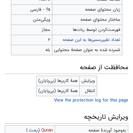
زبان محتوای صفحه
fa - فارسی
ساختار محتوای صفحه
ویکی‌متن
‌فهرست‌کردن توسط ربات‌ها
مجاز
تعداد تغییرمسیرها به این صفحه
۲
شمرده شده به عنوان صفحهٔ محتوایی
بله
محافظت از صفحه
ویرایش
همهٔ کاربرها (بی‌پایان)
انتقال
همهٔ کاربرها (بی‌پایان)
View the protection log for this page.
ویرایش تاریخچه
به‌وجود آورندهٔ صفحه
Quran
(
بحث
|