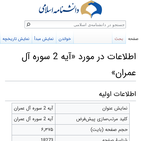
ستجو
صفحه
بحث
خواندن
نمایش مبدأ
نمایش تاریخچه
اطلاعات در مورد «آیه 2 سوره آل
عمران»
پرش
پرش
اطلاعات اولیه
به
به
نمایش عنوان
آیه 2 سوره آل عمران
ناوبری
جستجو
کلید مرتب‌سازی پیش‌فرض
آیه 2 سوره آل عمران
حجم صفحه (بایت)
۶٬۳۷۵
شناسهٔ صفحه
18273