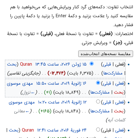
انتخاب تفاوت: دکمه‌های گرد کنار ویرایش‌هایی که می‌خواهید با هم
مقایسه کنید را علامت بزنید و دکمهٔ Enter را بزنید یا دکمهٔ پایین را
فشار دهید.
اختصارات:
(فعلی)
= تفاوت با نسخهٔ فعلی،
(قبلی)
= تفاوت با نسخهٔ
قبلی،
(جز)
= ویرایش جزئی.
(فعلی |
قبلی
)
‏
Quran
(
بحث
|
مشارکت‌ها
)
‏
. .
(۶٬۳۷۵ بایت)
(-۱۲٬۴۷۴)
‏
. .
(جایگزینی تفاسیر)
(
فعلی
|
قبلی
)
‏
مهدی موسوی
(
بحث
|
مشارکت‌ها
)
‏
. .
(۱۸٬۸۴۹ بایت)
(+۱)
‏
. .
(
←
نزول
)
(
فعلی
|
قبلی
)
‏
مهدی موسوی
(
بحث
|
مشارکت‌ها
)
‏
. .
(۱۸٬۸۴۸ بایت)
(+۱۶۵)
‏
. .
(
←
معانی
کلمات آیه
)
(
فعلی
| قبلی)
‏
Quran
(
بحث
|