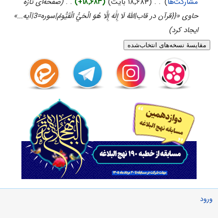
مشارکت‌ها
)
‏
. .
(۱۸٬۶۸۳ بایت)
(+۱۸٬۶۸۳)
‏
. .
(صفحه‌ای تازه
حاوی «{{قرآن در قاب|اللَّهُ لَا إِلَٰهَ إِلَّا هُوَ الْحَيُّ الْقَيُّومُ|سوره=3|آیه...»
ایجاد کرد)
ورود