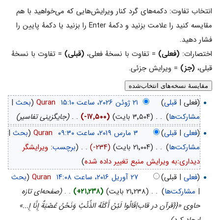
انتخاب تفاوت: دکمه‌های گرد کنار ویرایش‌هایی که می‌خواهید با هم
مقایسه کنید را علامت بزنید و دکمهٔ Enter را بزنید یا دکمهٔ پایین را
فشار دهید.
اختصارات:
(فعلی)
= تفاوت با نسخهٔ فعلی،
(قبلی)
= تفاوت با نسخهٔ
قبلی،
(جز)
= ویرایش جزئی.
(فعلی |
قبلی
)
‏
Quran
(
بحث
|
مشارکت‌ها
)
‏
. .
(۳٬۵۰۴ بایت)
(-۱۷٬۵۰۰)
‏
. .
(جایگزینی تفاسیر)
(
فعلی
|
قبلی
)
‏
Quran
(
بحث
|
مشارکت‌ها
)
‏
. .
(۲۱٬۰۰۴ بایت)
(-۲۳۴)
‏
. .
(
برچسب
:
ویرایشگر
دیداریːبه ویرایش منبع تغییر داده شده
)
(
فعلی
| قبلی)
‏
Quran
(
بحث
|
مشارکت‌ها
)
‏
. .
(۲۱٬۲۳۸ بایت)
(+۲۱٬۲۳۸)
‏
. .
(صفحه‌ای تازه
حاوی «{{قرآن در قاب|قَالُوا لَئِنْ أَكَلَهُ الذِّئْبُ وَنَحْنُ عُصْبَةٌ إِنَّا إِ...»