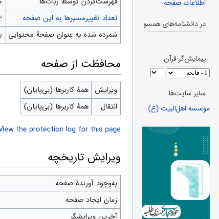
‌فهرست‌کردن توسط ربات‌ها
م
اطلاعات صفحه
تعداد تغییرمسیرها به این صفحه
۲
در دانشنامه‌های همسو
شمرده شده به عنوان صفحهٔ محتوایی
ب
پیمایش‌گر قرآن
محافظت از صفحه
ویرایش
همهٔ کاربرها (بی‌پایان)
سایر سایت‌ها
انتقال
همهٔ کاربرها (بی‌پایان)
موسسه اهل‌البیت (ع)
View the protection log for this page.
ویرایش تاریخچه
به‌وجود آورندهٔ صفحه
زمان ایجاد صفحه
آخرین ویرایشگر