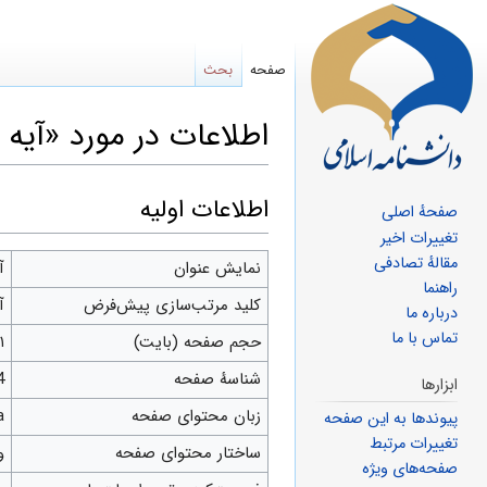
صفحه
بحث
اطلاعات در مورد «آیه 14 سوره ابراهیم»
پرش
پرش
اطلاعات اولیه
صفحهٔ اصلی
به
به
تغییرات اخیر
مقالهٔ تصادفی
ناوبری
جستجو
نمایش عنوان
آیه 
راهنما
کلید مرتب‌سازی پیش‌فرض
آیه 
درباره ما
تماس با ما
حجم صفحه (بایت)
۱
شناسهٔ صفحه
4
ابزارها
زبان محتوای صفحه
fa 
پیوندها به این صفحه
تغییرات مرتبط
ساختار محتوای صفحه
و
صفحه‌های ویژه