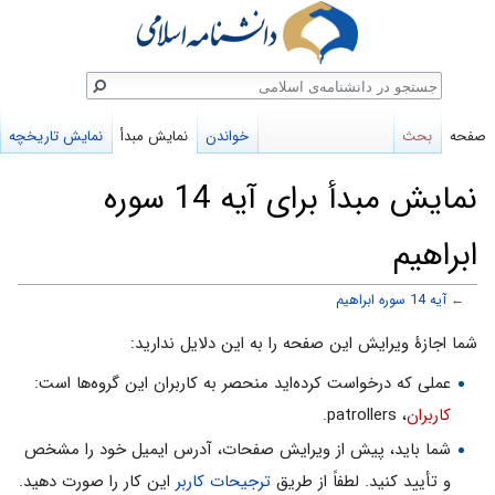
ستجو
صفحه
بحث
خواندن
نمایش مبدأ
نمایش تاریخچه
نمایش مبدأ برای آیه 14 سوره
ابراهیم
←
آیه 14 سوره ابراهیم
پرش
پرش
شما اجازهٔ ویرایش این صفحه را به این دلایل ندارید:
به
به
عملی که درخواست کرده‌اید منحصر به کاربران این گروه‌ها است:
ناوبری
جستجو
کاربران
، patrollers.
شما باید، پیش از ویرایش صفحات، آدرس ایمیل خود را مشخص
و تأیید کنید. لطفاً از طریق
ترجیحات کاربر
این کار را صورت دهید.