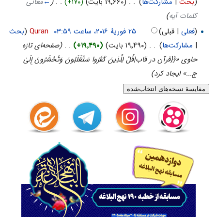
(
بحث
|
مشارکت‌ها
)
‏
. .
(۱۹٬۶۶۰ بایت)
(+۱۷۰)
‏
. .
(
←
معانی
کلمات آیه
)
(
فعلی
| قبلی)
‏
Quran
(
بحث
|
مشارکت‌ها
)
‏
. .
(۱۹٬۴۹۰ بایت)
(+۱۹٬۴۹۰)
‏
. .
(صفحه‌ای تازه
حاوی «{{قرآن در قاب|قُلْ لِلَّذِينَ كَفَرُوا سَتُغْلَبُونَ وَتُحْشَرُونَ إِلَىٰ
ج...» ایجاد کرد)