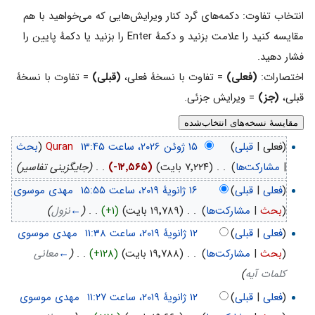
انتخاب تفاوت: دکمه‌های گرد کنار ویرایش‌هایی که می‌خواهید با هم
مقایسه کنید را علامت بزنید و دکمهٔ Enter را بزنید یا دکمهٔ پایین را
فشار دهید.
اختصارات:
(فعلی)
= تفاوت با نسخهٔ فعلی،
(قبلی)
= تفاوت با نسخهٔ
قبلی،
(جز)
= ویرایش جزئی.
(فعلی |
قبلی
)
‏
Quran
(
بحث
|
مشارکت‌ها
)
‏
. .
(۷٬۲۲۴ بایت)
(-۱۲٬۵۶۵)
‏
. .
(جایگزینی تفاسیر)
(
فعلی
|
قبلی
)
‏
مهدی موسوی
(
بحث
|
مشارکت‌ها
)
‏
. .
(۱۹٬۷۸۹ بایت)
(+۱)
‏
. .
(
←
نزول
)
(
فعلی
|
قبلی
)
‏
مهدی موسوی
(
بحث
|
مشارکت‌ها
)
‏
. .
(۱۹٬۷۸۸ بایت)
(+۱۲۸)
‏
. .
(
←
معانی
کلمات آیه
)
(
فعلی
|
قبلی
)
‏
مهدی موسوی