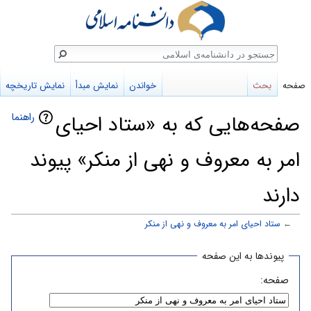
ستجو
صفحه
بحث
خواندن
نمایش مبدأ
نمایش تاریخچه
راهنما
صفحه‌هایی که به «ستاد احیای
امر به معروف و نهی از منکر» پیوند
دارند
←
ستاد احیای امر به معروف و نهی از منکر
پرش
پرش
پیوندها به این صفحه
به
به
صفحه:
ناوبری
جستجو