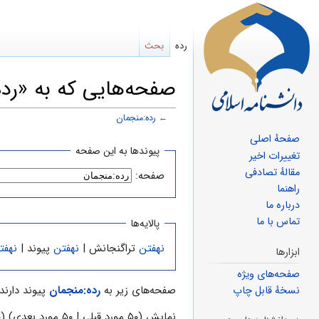
رده
بحث
صفحه‌هایی که به «رده
←
رده:منجمان
صفحهٔ اصلی
پرش
پرش
پیوندها به این صفحه
تغییرات اخیر
به
به
مقالهٔ تصادفی
صفحه:
ناوبری
جستجو
راهنما
درباره ما
تماس با ما
پالایه‌ها
نهفتن
تراگنجانش |
نهفتن
پیوند |
نهفت
ابزارها
صفحه‌های ویژه
صفحه‌های زیر به
رده:منجمان
پیوند دارند:
نسخهٔ قابل چاپ
نمایش (۵۰ مورد قبلی | ۵۰ مورد بعدی) (
۰