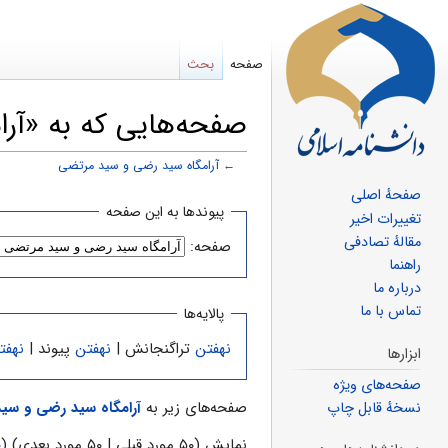
صفحه
بحث
صفحه‌هایی که به «آرا
←
آرامگاه سيد رضى و سيد مرتضى
صفحهٔ اصلی
پرش
پرش
پیوندها به این صفحه
تغییرات اخیر
به
به
مقالهٔ تصادفی
صفحه:
ناوبری
جستجو
راهنما
درباره ما
تماس با ما
پالایه‌ها
نهفتن
تراگنجانش |
نهفتن
پیوند |
نهفت
ابزارها
صفحه‌های ویژه
صفحه‌های زیر به
آرامگاه سيد رضى و سي
نسخهٔ قابل چاپ
نمایش (۵۰ مورد قبلی | ۵۰ مورد بعدی) (
۰