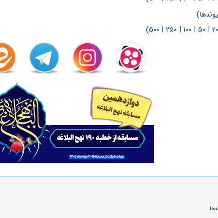
وندها
)
)
۵۰۰
|
۲۵۰
|
۱۰۰
|
۵۰
|
۲
‌ها