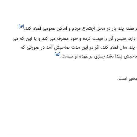
[۱۴]
 هفته يك بار در محل اجتماع مردم و اماكن عمومى اعلام كند.
ه دارد، سپس آن را قيمت كرده و خود مصرف مى كند و يا اين كه مى
يك سال اعلام كند. اگر در اين مدت صاحبش آمد در صورتى كه
[۱۵]
صاحبش پيدا نشد چيزى بر عهده او نيست.
مخير است: