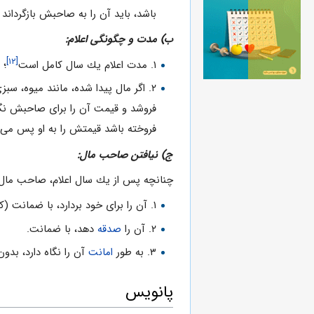
باشد، بايد آن را به صاحبش بازگرداند
ب) مدت و چگونگى اعلام:
[۱۲]
۱. مدت اعلام يك سال كامل است
؛ 
۲. اگر مال پيدا شده، مانند ميوه،
فروشد و قيمت آن را براى صاحبش نگ
فروخته باشد قيمتش را به او پس مى 
ج) نيافتن صاحب مال:
چنانچه پس از يك سال اعلام، صاحب مال پ
۱. آن را براى خود بردارد، با ضمانت (كه اگر صاحب مال پيدا شود، به او بازگرداند).
۲. آن را
صدقه
دهد، با ضمانت.
۳. به طور
امانت
آن را نگاه دارد، بدو
پانویس