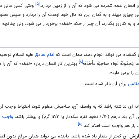
[۵]
وقتى كسى مالى مى 
 چيزى ببيند و به گمان اين كه مال خود اوست آن را بردارد و سپس معلوم
و به كنارى بگذارد، آن چيز از حكم «لقطه» برخوردار مى شود، ولى چنانچه ب
اى گمشده مى تواند انجام دهد، همان است كه
امام صادق
عليه السلام توصيه فرموده
[۸]
ا ما يَجِدُونَهُ لَجاءَ صاحِبُهُ فَأَخَذَهُ؛
بهترين كار انسان درباره «لقطه» كه آن را م
 را برمى دارد».
کامی
برای آن ذکر شده است:
واجب
اس
[۱۰]
 باز هم واجب است اعلام كند.
و ارزش آن كمتر از مقدار ياد شده باشد، يابنده مى تواند همان موقع بدون اع