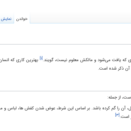
خواندن
نمایش م
[۱]
اى كه يافت مى‌شود و مالكش معلوم نيست، گويند.
بهترين كارى كه انسان در
آن ذکر شده است.
ست، از جمله:
[۳]
 است.