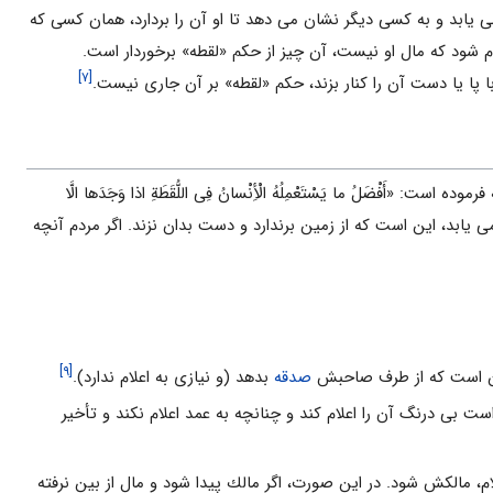
يابد و به كسى ديگر نشان مى دهد تا او آن را بردارد، همان كسى كه
 شود كه مال او نيست، آن چيز از حكم «لقطه» برخوردار است.
[۷]
ا پا يا دست آن را كنار بزند، حكم «لقطه» بر آن جارى نيست.
 است: «أَفْضَلُ ما يَسْتَعْمِلُهُ الْأِنْسانُ فِى اللُّقَطَةِ اذا وَجَدَها الَّا
ى يابد، اين است كه از زمين برندارد و دست بدان نزند. اگر مردم آنچه
[۹]
صدقه
بدهد (و نيازى به اعلام ندارد).
ت بى درنگ آن را اعلام كند و چنانچه به عمد اعلام نكند و تأخير
لام، مالكش شود. در اين صورت، اگر مالك پيدا شود و مال از بين نرفته