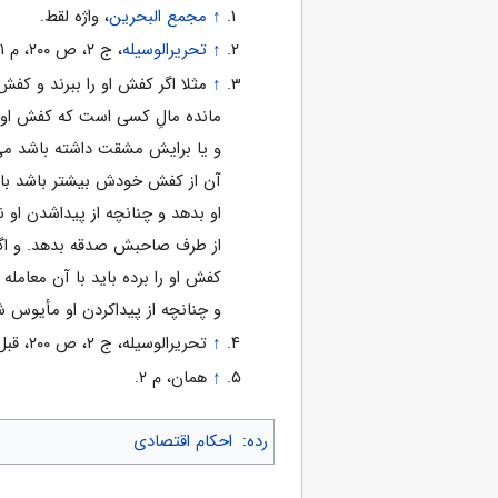
↑
مجمع البحرين
، واژه لقط.
↑
تحريرالوسيله
، ج ۲، ص ۲۰۰، م ۱.
↑
مانده مالِ كسى است كه كفش او 
آن از كفش خودش بيشتر باشد باي
او بدهد و چنانچه از پيداشدن او ن
از طرف صاحبش صدقه بدهد. و اگر
كفش او را برده بايد با آن معام
و چنانچه از پيداكردن او مأيوس شود
↑
تحريرالوسيله، ج ۲، ص ۲۰۰، قبل از م ۱.
↑
همان، م ۲.
رده
:
احکام اقتصادی