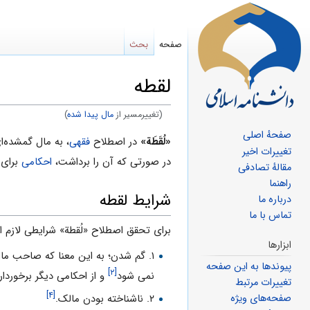
صفحه
بحث
لقطه
(تغییرمسیر از
مال پیدا شده
)
صفحهٔ اصلی
پرش
پرش
«لُقَطَة»
در اصطلاح
فقهی
، به مال گمشده‌
تغییرات اخیر
به
به
در صورتی که آن را برداشت،
احکامی
برای 
مقالهٔ تصادفی
ناوبری
جستجو
راهنما
شرايط لقطه
درباره ما
تماس با ما
برای تحقق اصطلاح «لُقطة» شرایطی لازم ا
ابزارها
۱. گم شدن؛ به اين معنا كه صاحب مال، آن را گم كرده باشد. بر اساس اين شرط، عوض شدن كفش ها، لباس و مانند آن يا آنچه از دست
پیوندها به این صفحه
[۲]
نمى شود
و از احكامى ديگر برخوردار
تغییرات مرتبط
[۴]
صفحه‌های ویژه
۲. ناشناخته بودن مالک.