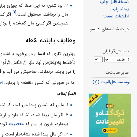
نسخهٔ قابل چاپ
۳. برداشتن؛ به اين معنا كه چيزى براى انسان لقطه شمرده مى شود كه آن را از زمين بردارد.
پیوند پایدار
[۶]
مال را برداشته مسئول است.
اگر كسى
اطلاعات صفحه
همچنين اگر كسى مال گمشده را بردارد 
در دانشنامه‌های همسو
وظايف يابنده لقطه
پیمایش‌گر قرآن
بهترين كارى كه انسان در برخورد با اشي
يَأْخُذَها وَلايَتَعَرَّضَ لَها، فَلَوْ انَّ النَّاسَ تَرَكُو
را مى يابند، برندارند، صاحبش مى آيد و آن
سایر سایت‌ها
موسسه اهل‌البیت (ع)
اما در صورتی که کسی «لقطه» را بردارد،
اح
الف) اِعلام:
۱. مالى كه انسان پيدا مى كند، اگر نشانه اى نداشته باشد كه به واسطه آن، صاحبش معلوم شود، احتیاط واجب آن است كه از طرف صاحبش
۲. اگر مال پيدا شده، نشانه دارد و ارزش آن يك درهم (۶/۱۲ نخود نقره سكه‌دار يا ۱۲/۳ گرم) و بيشتر باشد،
بيندازد، افزون بر اين كه
معصيت
كرده،
۳. اگر مال پيدا شده نشانه‌دار است 