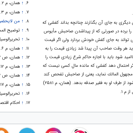
↑
همان، م ۲.
↑
همان، م ۳.
↑
من لايحضره 
مثلا اگر كفش او را ببرند و كفش ديگرى به جاى آن بگذارند چنانچه بداند كفشى كه
↑
توضيح المسائل
را برده در صورتى كه از پيداشدن صاحبش مأيوس
↑
تحريرالوسيله، ج ۲، ص
و يا برايش مشقت داشته باشد مى تواند به جاى كفش خودش بردارد ولى اگر قيمت
د هر وقت صاحب آن پيدا شد زيادى قيمت را به
↑
همان، م ۶.
ااميد شود بايد با اجازه حاكم شرع زيادى قيمت را
↑
همان، ص ۲۰۲، م ۱۱.
 احتمال دهد كفشى كه مانده مالِ كسى نيست كه
↑
همان، م ۱۲.
له مجهول المالك نمايد، يعنى از صاحبش تفحص كند
↑
همان، ص ۲۰۳، م ۱۸.
 از طرف او به فقير صدقه بدهد. (همان، م ۲۵۸۱)
↑
همان، م ۱۷.
↑
تحريرالوسيله، ج ۲، ص
↑
احكام اقتصادى، 