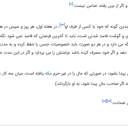
[۱۱]
 و اگر از بين رفته، ضامن نيست.
[۱۳]
بدين گونه كه خود يا كسى از طرف او
، در هفته اول، هر روز و سپس در هر
 سبزى و گوشت فاسد شدنى است، بايد تا آخرين فرصتى كه فاسد نمى شود نگ
ه مى دارد و در هر دو صورت بايد خصوصيات جنس را حفظ كرده و به مدت 
دهد و اگر خود مصرف كرده باشد غرامتش را مى پردازد و اگر در اين مدت 
يدا نشود، در صورتى كه مال را در غير حرم
مكه
يافته است، ميان سه كار 
[۱۷]
[۱۶]
ن ضمانت.