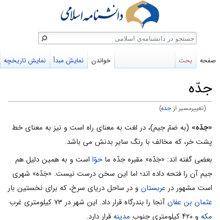
ستجو
صفحه
بحث
خواندن
نمایش مبدأ
نمایش تاریخچه
جدّه
(تغییرمسیر از
جده
)
پرش
پرش
«جدّه»
(به ضمّ جیم)، در لغت به معناى راه است و نیز به معناى خط
به
به
پشت خر، که مخالف با رنگ سایر بدنش مى باشد.
ناوبری
جستجو
بعضى گفته اند: «جَدّه» مقبره جدّه ما
حوّا
است و به همین دلیل هم
جیم آن را فتحه داده اند؛ اما این سخن درست نیست. «جَدّه» شهرى
است مشهور در
عربستان
و در ساحل دریاى سرخ، که براى نخستین بار
عثمان بن عفان
آنجا را بندرگاه قرار داد. این شهر در ۷۳ کیلومترى غرب
مکه
و ۴۲۰ کیلومترى جنوب
مدینه
قرار دارد.