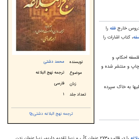
روس خارج
فقه
را
فه
، کتاب اشارات را
لسفه احکام، و
محمد دشتی
نویسنده
ر این زمینه، از مجموعه ۱۱۰ جلدى آثار استاد دشتى، حدود ۷۰ اثر چاپ و منتشر شده و
ترجمه نهج البلاغه
موضوع
فارسی
زبان
علیها به خاک سپرده
۱
تعداد جلد
ترجمه نهج البلاغه دشتی
لاغه
را در قالب ۲۷۳۰ عنوان کلّى و زیبا تقدیم داریم، زیرا عنوان زدن