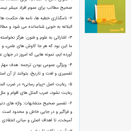
صحیح مطالب براى عموم افراد میسّر نیست
۲- نامگذارى خطبه ها، نامه ها، حکمت ه
البلاغه به خوبى شناسانده مى شود و مطال
۳- اشاراتى به علوم و فنون: هرگز نخواست
ما این بود که هر جا کاوش هاى علمى، و مر
آورده ایم، نمونه هایى که امروز در جهان علم با ابزارها و روش هاى پی
۴- ویژگى عمومى بودن ترجمه: هدف مهمّ 
تفسیرى و لغت و تاریخ، بتوانند از آن استف
۵- رعایت اصل «پیام رسانى» در ضرب المث
رعایت نشود، ضرب المثل هاى اقوام و ملل 
۶- تفسیر صحیح متشابهات: واژه هاى دنیا
و فراگیر و در جایى خاصّ و محدود است. در
آمیخت، تا اهداف اصلى و مبانى اعتقادى ام
۷- آوردن نکات تاریخى؛