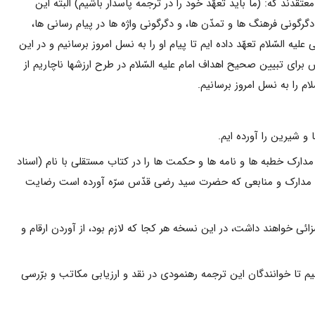
قدند که: (ما باید تعهّد خود را در ترجمه پاسدار باشیم) البتّه این
دگرگونى فرهنگ ها و تمدّن ها، و دگرگونى واژه ها در پیام رسانى ها،
یه السّلام تعهّد داده ایم تا پیام او را به نسل امروز برسانیم و در این
س براى تبیین صحیح اهداف امام علیه السّلام در طرح ارزشها ناچاریم از
م را به نسل امروز برسانیم.
 مدارک خطبه ها و نامه ها و حکمت ها را در کتاب مستقلى با نام (اسناد
خه به مدارک و منابعى که حضرت سید رضى قدّس سرّه آورده است رضایت
سزائى خواهند داشت، در این نسخه هر کجا که لازم بود، از آوردن ارقام و
م تا خوانندگان این ترجمه رهنمودى در نقد و ارزیابى مکاتب و برّرسى