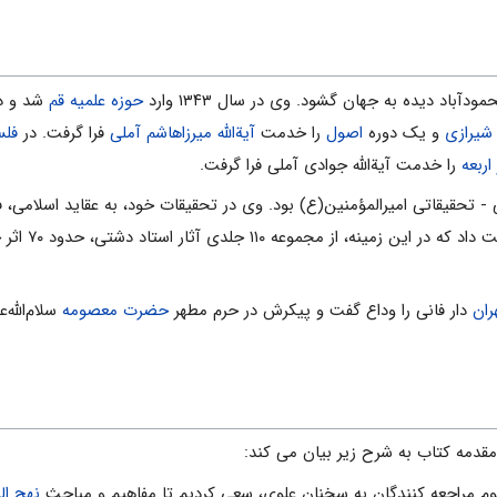
حوزه علمیه قم
شد و د
م شیرازی
و یک دوره
اصول
را خدمت
آیةاللّه میرزاهاشم آملى
فرا گرفت. در
فلس
اربعه
را خدمت آیةاللّه جوادى آملى فرا گرفت.
- تحقیقاتى امیرالمؤمنین(ع) بود. وی در تحقیقات خود، به عقاید اسلامى، ف
، اولویت داد که د
ران
دار فانی را وداع گفت و پیکرش در حرم مطهر
حضرت معصومه
سلام‌الله‌
مقدمه کتاب به شرح زیر بیان می کند:
نهج الب