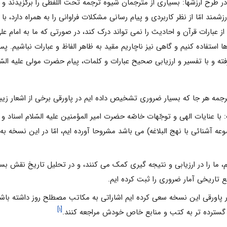
در طرح ارزشها: بسیارى از مترجمان شیوه ترجمه تحت اللّفظى را برگزیدند و معت
ند امّا از نظر کاربردى و پیام رسانى مشکلات فراوانى را به همراه دارد، با 
 عبارات قرآن و احادیث را نمى تواند درک کند، در صورتى که ما به امام على عل
ا استفاده کنیم و گاهى نیز ناچاریم مقید به ظاهر الفاظ و عبارات نباشیم. پ
ه و با تفسیر و ارزیابى صحیح عبارات و کلمات، پیام حضرت مولى علیه السّلا
 با عنایات الهى و توجّهات خاصّه حضرت امیر المؤمنین علیه السّلام اسناد و
موعه آشنائى با نهج البلاغه) مى باشد مشروحا آورده ایم، امّا در این نس
رقام، ما را در ارزیابى و نتیجه گیرى کمک مى کنند، و در تحلیل تاریخ نقش ب
ابع تاریخى آمار ضرورى را ثبت کرده ایم.
در پاورقى این نسخه سعى کرده ایم اشاراتى به مکاتب مصطلح روز داشته باشی
[۱]
 گسترده تر به کتب و منابع خاص خودش مراجعه کنند.