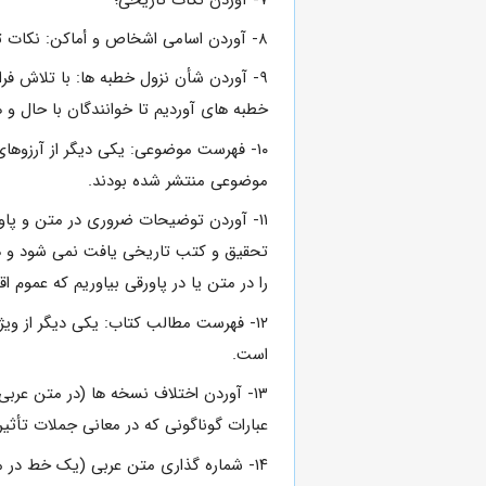
۸- آوردن اسامى اشخاص و أماکن: نکات تاریخى، و اسامى اشخاص و اماکن را بدان جهت آوردیم تا خوانندگان با داشتن همین ترجمه از مراجعه به دیگر کتاب هاى تاریخى بى نیاز باشند.
۹- آوردن شأن نزول خطبه ها: با تلاش فرا
خطبه هاى آوردیم تا خوانندگان با حال و 
۱۰- فهرست موضوعى: یکى دیگر از آرزوه
موضوعى منتشر شده بودند.
۱۱- آوردن توضیحات ضرورى در متن و پاورق
تحقیق و کتب تاریخى یافت نمى شود و همه
را در متن یا در پاورقى بیاوریم که عموم اق
۱۲- فهرست مطالب کتاب: یکى دیگر از و
است.
۱۳- آوردن اختلاف نسخه ها (در متن عربى): متن عربى نهج البلاغه با ۱۵ نسخه قدیمى از اواسط قرن چهارم (۱۵) سال پس از وفات
عبارات گوناگونى که در معانى جملات تأثیر
۱۴- شماره گذارى متن عربى (یک خط در میان)؛