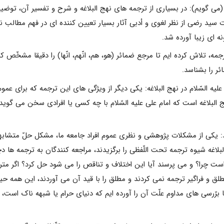
(مى گویم): در بسیارى از ترجمه هاى نهج البلاغه و شرح و تفسیر آن، توض
سید رضى از نظر لغوى و أدبى آثار بسیار تعیین کننده اى در فهم مطالب ن
ه اى زیبا آورده شد.
مه، تلاش کرده ایم تا مرجع ضمائر (هو، هم، انّهم، انّها) را دقیقا مشخّص ک
ر را بشناسد.
لیه السّلام در نهج البلاغه: یکى دیگر از ویژگى هاى این ترجمه که براى عم
 البلاغه است که امام على علیه السّلام با چه کسى یا افرادى سخن مى گوید
: یکى از مشکلات پژوهشى و نظرى عموم افراد جامعه ما، مشکل حلّ متشابها
اغه شیوه ترجمه تحت اللّفظی را برگزیدند، مراجعه کنندگان به ترجمه ها دچ
چرا؟ و مى پرسند آیا این اختلاف و تناقص را مى شود حل کرد؟ اگر مترج
لق و فراگیر ترجمه نمى کردند و مطلق را با قید آن مى آوردند، این همه ح
 برّرسى هاى مداوم علّت آن را آورده ایم که دنیاى حرام یا شبهه ناک است،