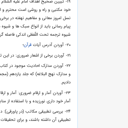
۱۹- تبیین صحیح اهداف امام علیه السّلام 
خود مکتبى و راه و روشى است محترم و ارزشم
نسل امروز معانى و مفاهیم نهفته در برخى از
پیام رسانى باید از انواع سبک ها و شیوه ه
شیوه ترجمه تحت اللّفظى اندکى فاصله گرفت
۲۰- آوردن آدرس آیات
قرآن
؛
۲۱- آوردن برخى از اشعار ضرورى: در این ترجمه هر جا که بسیار ضرورى تشخیص داده ایم در پاورقى برخى از اشعار زیبا و شیرین را آورده ایم.
۲۲- آوردن مدارک احادیث موجود در کتاب:
و مدارک نهج البلاغه) که جلد یازدهم (مج
دادیم.
۲۳- آوردن آمار و ارقام ضرورى: آمار و ا
آمار خود دارى نورزیده و با استفاده از من
۲۴- بررسى تطبیقى مکاتب (در پاورقى): 
تطبیقى آن داشته باشند، و براى تحقیقات