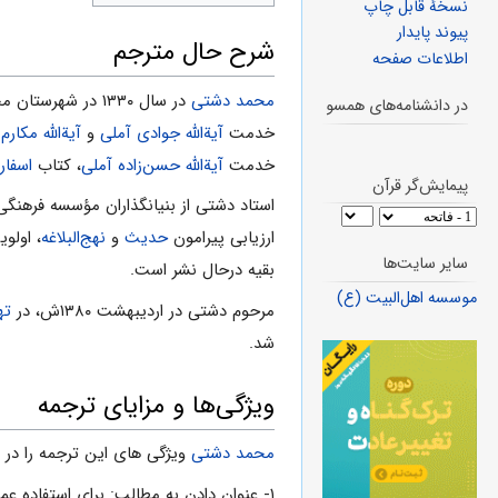
نسخهٔ قابل چاپ
پیوند پایدار
شرح حال مترجم
اطلاعات صفحه
محمد دشتی
در سال ۱۳۳۰ در شهرستان محمودآباد دیده به جهان گشود. وی در سال ۱۳۴۳ وارد
در دانشنامه‌های همسو
خدمت
آیةاللّه جوادى آملى
و
آیةاللّه مکار
خدمت
آیةاللّه حسن‌زاده آملى
، کتاب
اسفار 
پیمایش‌گر قرآن
استاد دشتى از بنیانگذاران مؤسسه فرهنگى 
ارزیابى پیرامون
حدیث
و
نهج‌البلاغه
سایر سایت‌ها
بقیه درحال نشر است.
موسسه اهل‌البیت (ع)
مرحوم دشتی در اردیبهشت ۱۳۸۰ش، در
ته
شد.
ویژگی‌ها و مزایای ترجمه
محمد دشتی
ویژگی های این ترجمه را در 
۱- عنوان دادن به مطالب: براى استفاده عموم مراجعه کنندگان به سخنان علوى، سعى کردیم تا مفاهیم و مباحث