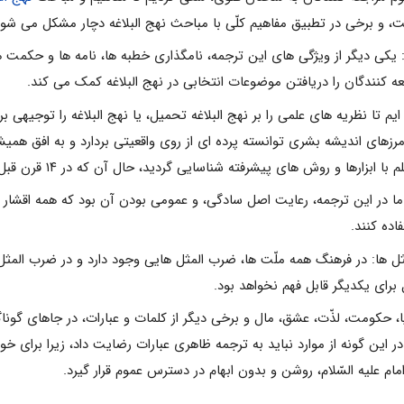
، و برخى در تطبیق مفاهیم کلّى با مباحث نهج البلاغه دچار مشکل مى شون
ا: یکى دیگر از ویژگى هاى این ترجمه، نامگذارى خطبه ها، نامه ها و حکم
عه کنندگان را دریافتن موضوعات انتخابى در نهج البلاغه کمک مى کند.
ه ایم تا نظریه هاى علمى را بر نهج البلاغه تحمیل، یا نهج البلاغه را توجی
زهاى اندیشه بشرى توانسته پرده اى از روى واقعیتى بردارد و به افق همیشه 
شرفته شناسایى گردید، حال آن که در ۱۴ قرن قبل در کلمات نورانى امیر بیان حضرت على علیه السّلام آمده است.
ما در این ترجمه، رعایت اصل سادگى، و عمومى بودن آن بود که همه اقشا
اده کنند.
ل ها: در فرهنگ همه ملّت ها، ضرب المثل هایى وجود دارد و در ضرب المثل ه
براى یکدیگر قابل فهم نخواهد بود.
، حکومت، لذّت، عشق، مال و برخى دیگر از کلمات و عبارات، در جاهاى گونا
 این گونه از موارد نباید به ترجمه ظاهرى عبارات رضایت داد، زیرا براى خوا
ام علیه السّلام، روشن و بدون ابهام در دسترس عموم قرار گیرد.