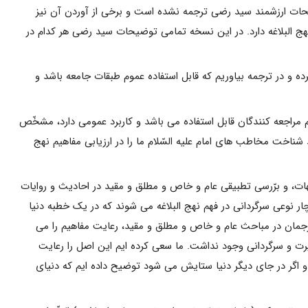
یحات ارزشمند سید رضى ترجمه نشده است و برخى از آوردن آن نیز
هج البلاغه دارد. در این نسخه تمامى توضیحات سید رضى هر کدام در
رده و در ترجمه بیاوریم که قابل استفاده عموم طبقات جامعه باشد و
وم مراجعه کنندگان قابل استفاده مى باشد و کاربرد عمومى دارد، مشخّص
 شناخت مخاطب هاى امام علیه السّلام ما را در ارزیابى مفاهیم نهج
ت، و برّرسى تطبیقى عام و خاص و مطلق و مقید در احادیث و روایات
ار نوعى سرگردانى در فهم نهج البلاغه مى شوند که در یک خطبه دنیا
مان در مباحث عام و خاص و مطلق و مقید، رعایت مفاهیم را مى
یرت و سرگردانى وجود نداشت. ما سعى کرده ایم این اصل را رعایت
 و اگر در جاى دیگر دنیا ستایش مى شود توضیح داده ایم که دنیاى