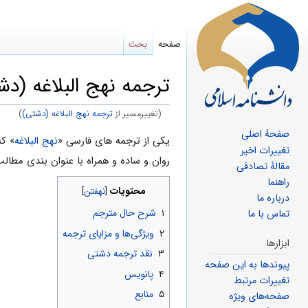
صفحه
بحث
ترجمه نهج البلاغه (دش
(تغییرمسیر از
ترجمه نهج البلاغه (دشتی)
)
صفحهٔ اصلی
پرش
پرش
یکی از ترجمه های فارسی «
نهج البلاغه
» که
تغییرات اخیر
به
به
روان و ساده و همراه با عنوان بندی مطالب
مقالهٔ تصادفی
ناوبری
جستجو
راهنما
محتویات
درباره ما
۱
شرح حال مترجم
تماس با ما
۲
ویژگی‌ها و مزایای ترجمه
ابزارها
۳
نقد ترجمه دشتی
پیوندها به این صفحه
۴
پانویس
تغییرات مرتبط
۵
منابع
صفحه‌های ویژه