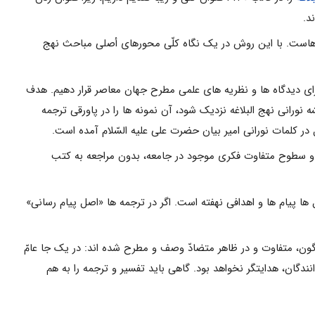
د.
ت هاست. با این روش در یک نگاه کلّى محورهاى أصلى مباحث نهج
هى براى دیدگاه ها و نظریه هاى علمى مطرح جهان معاصر قرار دهیم. هدف
نورانى نهج البلاغه نزدیک شود، آن نمونه ها را در پاورقى ترجمه
ر و سطوح متفاوت فکرى موجود در جامعه، بدون مراجعه به کتب
ا پیام ها و اهدافى نهفته است. اگر در ترجمه ها «اصل پیام رسانى»
گون، متفاوت و در ظاهر متضادّ وصف و مطرح شده اند: در یک جا عامّ
نندگان، هدایتگر نخواهد بود. گاهى باید تفسیر و ترجمه را به هم