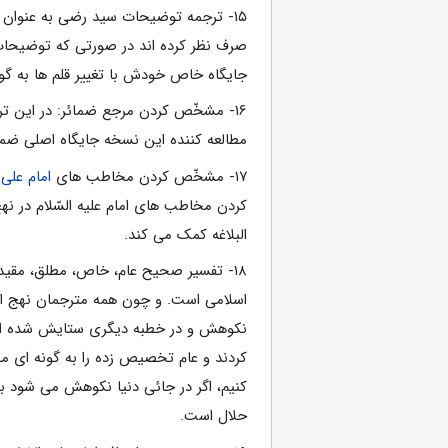
۱۵- ترجمه توضیحات سید رضى به عنوان 
صرف نظر کرده اند در صورتى که توضیحات 
جایگاه خاص خودش با تغییر قلم ها به گون
۱۶- مشخّص کردن مرجع ضمائر: در این ترج
مطالعه کننده این نسخه جایگاه اصلى ضمائ
۱۷- مشخّص کردن مخاطب هاى
امام علی
ع
کردن مخاطب هاى امام علیه السّلام در نهج
البلاغه کمک مى کند.
۱۸- تفسیر صحیح عام، خاص، مطلق، مقید
اسلامى است. و چون همه مترجمان نهج البل
نکوهش و در خطبه دیگرى ستایش شده است 
کردند و عام تخصیص زده را به گونه اى مط
کنیم، اگر در جائى دنیا نکوهش مى شود با
حلال است.