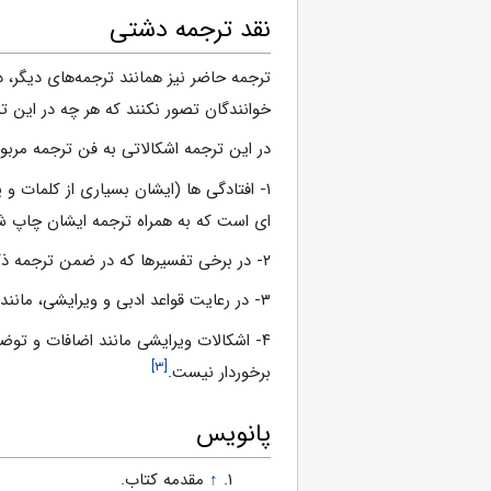
نقد ترجمه دشتی
ترجمه حاضر نیز همانند ترجمه‌هاى دیگر، دا
خوانندگان تصور نکنند که هر چه در این
در این ترجمه اشکالاتی به فن ترجمه مربو
۱- افتادگی ها (ایشان بسیاری از کلمات و
ای است که به همراه ترجمه ایشان چاپ 
۲- در برخی تفسیرها که در ضمن ترجمه ذکر نموده که شامل: تفسیرهای ناصواب و ترجمه ناصواب یا نارسائی برخی کلمات می شود.
۳- در رعایت قواعد ادبی و ویرایشی، مانند اغلاق و پیچیدگی ترجمه و اشکال های صرفی و نحوی و بلاغی.
۴- اشکالات ویرایشی مانند اضافات و توضی
[۳]
برخوردار نیست.
پانویس
↑
مقدمه کتاب.