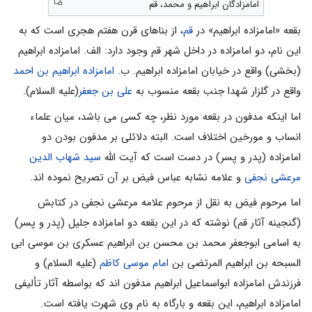
امامزادگان ابراهیم و محمد، قم
بقعه «امامزاده ابراهیم» در
قم
، از بناهاى قرن هفتم هجرى است که به
این نام، دو امامزاده در داخل شهر قم وجود دارد: الف. امامزاده ابراهیم
(بخشی) واقع در خیابان امامزاده ابراهیم. ب.
امامزاده ابراهیم بن احمد
واقع در گلزار شهدا جنب بقعه منسوب به
على بن جعفر
(علیه السلام).
اما اینکه مدفون در بقعه مورد نظر، چه کسى مى باشد، میان علماء
انساب و مورخین اختلاف است. البته دلائلى بر مدفون بودن دو
امامزاده (پدر و پسر) در دست است که آیت الله
سید شهاب الدین
مرعشى نجفى
و علامه نسّابه عباس فیض بر آن تصریح نموده اند.
اما مرحوم فیض به نقل از مرحوم علامه مرعشى نجفى در کتابش
(گنجینه‌ آثار قم) نوشته که در این بقعه دو امامزاده جلیل (پدر و پسر)
به اسامى ابوجعفر محمد بن محسن بن ابراهیم عسکرى بن موسى ابى
السبحه بن ابراهیم المرتضى بن
امام موسى کاظم
(علیه السلام) و
فرزندش امامزاده ابواسماعیل ابراهیم مدفون اند که بواسطه آثار تألیفى
امامزاده ابراهیم، این بقعه و بارگاه به نام وى شهرت یافته است.