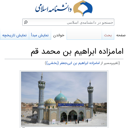
ستجو
صفحه
بحث
خواندن
نمایش مبدأ
نمایش تاریخچه
امامزاده ابراهیم بن محمد قم
(تغییرمسیر از
امامزاده ابراهیم بن ابى‌جعفر (بخشی)
)
پرش
پرش
به
به
ناوبری
جستجو