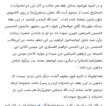
و در کتیبه ایوانچه مدخل بقعه هم حالات و آثار این دو امامزاده با
استخراج نسب از مرحوم آیت الله نجفى مرعشی(ره) بر روى کاشیهاى
ملوّن چنین نوشته شده است: "بسم الله الرحمن الرحیم. در این بقعه
مبارکه بطوریکه آقاى ابوالمعالى شهاب الدین مشهور بالنجفى الحسینى
الحسنى المرعشى تعیین نموده اند دو نفر از خاندان حضرت رسالت
یکی سید جلیل ابواسماعیل ابراهیم بن ابى جعفر محمد بن ابی‌طالب
المحسن بن ابى الحسن ابراهیم العسکرى ابن موسى الثانى ابى
السبحه بن ابراهیم المرتضى ابن سیدنا و مولینا الامام موسى بن
جعفر(علیه السلام) و دیگرى سید ابوجعفر محمد پدر بزرگوار ایشان
مدفون مى باشد."
همانطورکه از کتیبه فوق معلوم گشت، دیگر جاى تردید نیست که
مدفون در این بقعه، دو امامزاده (پدر و پسر) باشند خصوصا اینکه
مرحوم علامه نسابه آیت الله مرعشى نجفی(ره) هم نسب این دو
امامزاده را تصریح نموده اند.
در اکثر کتب تاریخى که در زمینه امامزادگان
قم
نوشته اند، در کنار اسم