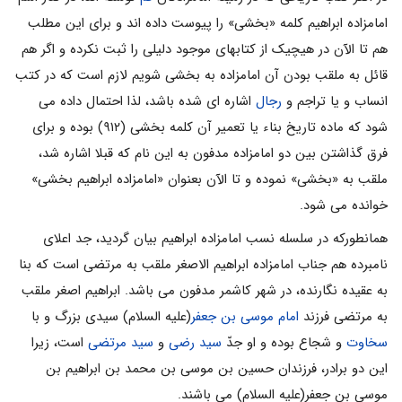
امامزاده ابراهیم کلمه «بخشى» را پیوست داده اند و براى این مطلب
هم تا الآن در هیچیک از کتابهاى موجود دلیلى را ثبت نکرده و اگر هم
قائل به ملقب بودن آن امامزاده به بخشى شویم لازم است که در کتب
انساب و یا تراجم و
رجال
اشاره اى شده باشد، لذا احتمال داده مى
شود که ماده تاریخ بناء یا تعمیر آن کلمه بخشی (۹۱۲) بوده و براى
فرق گذاشتن بین دو امامزاده مدفون به این نام که قبلا اشاره شد،
ملقب به «بخشى» نموده و تا الآن بعنوان «امامزاده ابراهیم بخشى»
خوانده مى شود.
همانطورکه در سلسله نسب امامزاده ابراهیم بیان گردید، جد اعلاى
نامبرده هم جناب امامزاده ابراهیم الاصغر ملقب به مرتضى است که بنا
به عقیده نگارنده، در شهر کاشمر مدفون مى باشد. ابراهیم اصغر ملقب
به مرتضى فرزند
امام موسى بن جعفر
(علیه السلام) سیدى بزرگ و با
سخاوت
و شجاع بوده و او جدّ
سید رضى
و
سید مرتضى
است، زیرا
این دو برادر، فرزندان حسین بن موسى بن محمد بن ابراهیم بن
موسى بن جعفر(علیه السلام) می باشند.