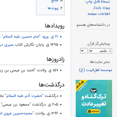
۵
منابع
نسخهٔ قابل چاپ
پیوند پایدار
۶
پیوندها
اطلاعات صفحه
رویدادها
در دانشنامه‌های همسو
۶۱ ق
.
ورود "امام حسین علیه السلام" به
پیمایش‌گر قرآن
۱۳۹۵ ق. پایان نگارش کتاب
سیری در ن
زادروزها
سایر سایت‌ها
۱۵۷ ق. ولادت "احمد بن عیسی بن زید"
موسسه اهل‌البیت (ع)
درگذشت‌ها
درگذشت "
حضرت آدم علیه السلام
" نخس
۶۰۵ ق. درگذشت "مسعود بن عیسی" معروف به "
۱۲۹۶ ق. ولادت "
محمدحسین غروی اص