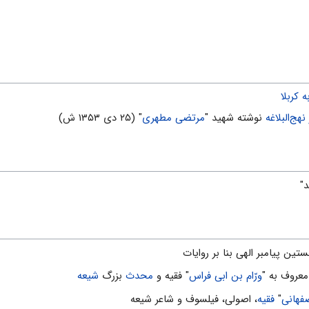
 كربلا
هج‌البلاغه
نوشته شهید "
مرتضی مطهری
" (۲۵ دی ۱۳۵۳ ش)
تین پیامبر الهی بنا بر روایات
ورّام بن ابی فراس
" فقیه و
محدث
بزرگ
شیعه
فهانی
"
فقیه
، اصولی، فیلسوف و شاعر شیعه