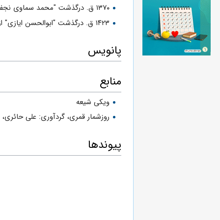
۱۳۷۰ ق. درگذشت "محمد سماوی نجفی" مجتهد، قاضی، ادیب و شاعر
۱۴۲۳ ق. درگذشت "ابوالحسن ایازی" از فقهای شیعه (۲۶ اسفند ۱۳۸۰ ش)
پانویس
منابع
ویکی شیعه
روزشمار قمرى، گردآورى: على حائرى،
س
پیوندها