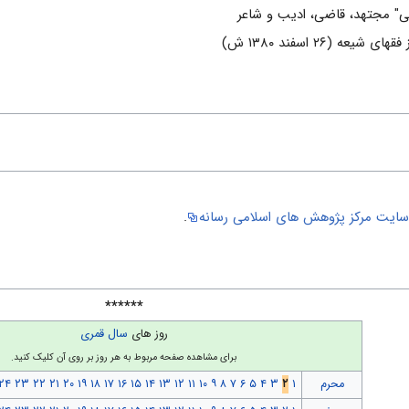
ایت مركز پژوهش هاى اسلامى رسانه
.
******
روز های
سال قمری
برای مشاهده صفحه مربوط به هر روز بر روی آن کلیک کنید.
محرم
۱
۲
۳
۴
۵
۶
۷
۸
۹
۱۰
۱۱
۱۲
۱۳
۱۴
۱۵
۱۶
۱۷
۱۸
۱۹
۲۰
۲۱
۲۲
۲۳
۲۴