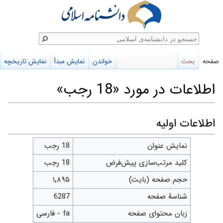
ستجو
صفحه
بحث
خواندن
نمایش مبدأ
نمایش تاریخچه
اطلاعات در مورد «18 رجب»
پرش
پرش
اطلاعات اولیه
به
به
نمایش عنوان
18 رجب
ناوبری
جستجو
کلید مرتب‌سازی پیش‌فرض
18 رجب
حجم صفحه (بایت)
۱٬۸۹۵
شناسهٔ صفحه
6287
زبان محتوای صفحه
fa - فارسی