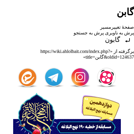
گابن
صفحهٔ تغییرمسیر
پرش به ناوبری
پرش به جستجو
تغییرمسیر به:
گابون
برگرفته از «
https://wiki.ahlolbait.com/index.php?
title=گابن&oldid=124637
»