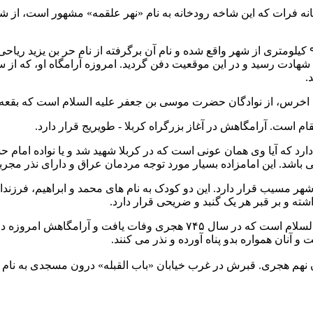
انه
فرات
که این شاخه رودخانه به نام «
نهر علقمه
» مشهور است، از شم
حر بن یزید ریاحى
شهادت
رسید و در این موقعیت دفن گردید. امروزه آرامگاه او، که ا
.
 اخرس، از نوادگان
حضرت موسى بن جعفر
علیه السلام است که بقعه اش
قام است. آرامگاهش در آغاز بزرگراه کربلا - طویریج قرار دارد.
دارد که آیا وى همان عونى است که در کربلا شهید شد و یا نواده
امام ح
عراق
و داراى نذر مجربى
ومه شهر مسیب قرار دارد. این دو کودک به نام هاى محمد و ابراهیم، فرز
ه و بر قبر هر یک گنبد و ضریحى قرار دارد.
علیه السلام است که در سال ۷۴۵ هجری وفات یافت و آ
آنان همواره بدو پناه آورده و نذر مى کنند.
نهم هجرى. قبرش در غرب خیابان «باب القبله» درون مسجدى به نام او