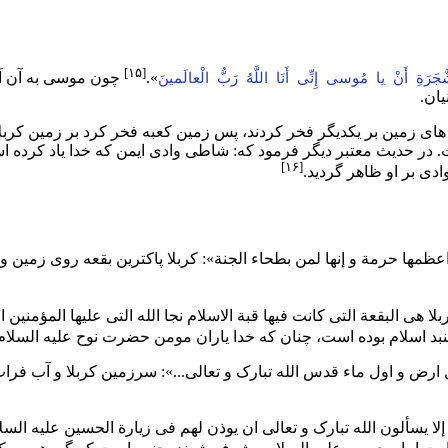
[۱۵]
».
چون موسی به آن آتش
ّجَرَةِ أَنْ یا مُوسى إِنِّی أَنَا اللَّهُ رَبُّ الْعالَمینَ
ان.
هاى زمین بر یکدیگر فخر کردند، پس زمین
کعبه
فخر کرد بر زمین کربلا
. در
حدیث
معتبر دیگر فرمود که: شاطى وادى ایمن که خدا یاد کرده 
[۱۶]
ادى بر او ظاهر گردید.
اعظمها حرمة و إنها لمن بطحاء الجنة»: کربلا پاکترین بقعه روى زمین و
ربلا هى البقعة التى کانت فیها قبة الاسلام نجا الله التى علیها المؤم
نبد
اسلام
بوده است، چنان که خدا یاران مومن
حضرت نوح
علیه السلام 
 ارض و اول ماء قدس الله تبارک و تعالى...»: سرزمین کربلا و آب فرات
 یسألون الله تبارک و تعالى ان یوذن لهم فى زیارة الحسین علیه السل