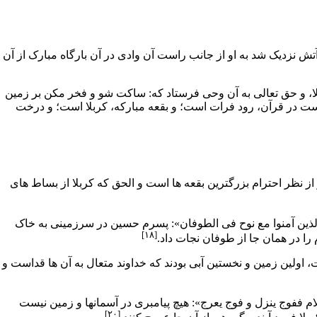
 نزدیک شد به او از جانب راست آن وادی در آن بارگاه مبارک از آن
، و حق تعالى به آن
وحى
فرستاد که: ساکت شو و فخر مکن بر زمین
است در
قرآن
، رود
فرات
است؛ و بقعه مبارکه، کربلا است؛ و درخت
 از نظر احترام بزرگترین بقعه ها است و الحق که کربلا از بساط هاى
نین الذین آمنوا مع نوح فى الطوفان»: پسرم حسین در سرزمینى به خاک
[۱۸]
را در همان جا از طوفان نجات داد.
، اولین زمین و نخستین آبى بودند که خداوند متعال به آن ها قداست و
ام ففوج ینزل و فوج یعرج»: هیچ پیامبرى در آسمانها و زمین نیست
[۲۰]