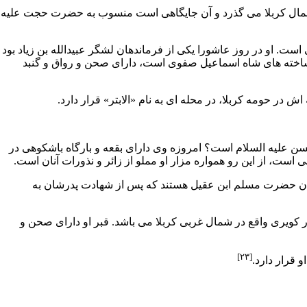
ال کربلا مى گذرد و آن جایگاهى است منسوب به
حضرت حجت
علیه
است. او در روز عاشورا یکى از فرماندهان لشگر
عبیدالله بن زیاد
بود
ز ساخته هاى شاه اسماعیل صفوى است، داراى صحن و رواق و گنبد
 در حومه کربلا، در محله اى به نام «الابتر» قرار دارد.
سن
علیه السلام است؟ امروزه وى داراى بقعه و بارگاه باشکوهى در
 است، از این رو همواره مزار او مملو از زائر و نذورات آنان است.
ندان حضرت
مسلم ابن عقیل
هستند که پس از شهادت پدرشان به
رامگاهش امروزه در کویرى واقع در شمال غربى کربلا مى باشد. قبر او داراى صحن و
[۲۳]
 قرار دارد.