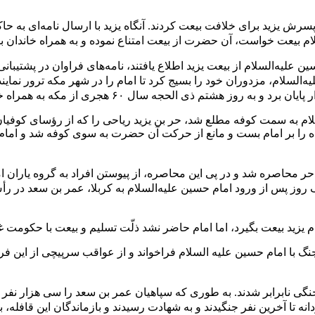
 پسرش
یزید
برای
خلافت
بیعت کردند. آنگاه یزید با ارسال نامه‌ای به حا
لام بیعت خواست، آن حضرت از بیعت امتناع نموده و به همراه خاندان ب
ن علیه‌السلام از بیعت یزید اطلاع یافتند، نامه‌های فراوان در پشتیبا
ه‌السلام، مزدوران خود را بسیج کرد تا امام را در شهر مکه ترور نما
 پایان برد و به روز هشتم
ذی الحجه
سال ۶۰ هجری از مکه به همراه خانواده و نزدیکان و یاران خود به سمت کوفه حرکت نمود.
سلام به سمت کوفه مطلع شد،
حر بن یزید ریاحی
را که از رؤسای کوفیان 
اه را بر امام بست و مانع از حرکت آن حضرت به سوی کوفه شد و امام حس
 حر محاصره شد و در پى اين محاصره، از پيوستن افراد به گروه ياران ا
روز پس از ورود امام حسین علیه‌السلام به کربلا، عمر بن سعد در رأ
م یزید بیعت بگیرد، اما امام حاضر نشد
ذلّت
تسلیم و بیعت با حکومت غا
جنگ با امام حسین علیه السلام فراخواند و از عواقب سرپیچی از این فر
جنگی نابرابر شدند. به طوری که سپاهیان
عمر بن سعد
ه تا آخرین نفر جنگیدند و به
شهادت
رسیدند و بازماندگان این قافله، ب