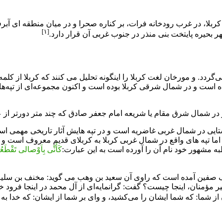
ربلا، در غرب رودخانه
فرات
، بر کناره صحرا و در میان منطقه ای آب
[۱]
حیره پایتخت بنی منذر در جنوب غربی آن قرار دارد.
‌گردد. و مورخان لغت کربلا را اینگونه تحلیل می کنند که کربلا از کل
ه است و در شمال شرقی کربلا بوده است و اکنون مجموعه‌ای از تپه‌های 
در شمال شرق مقام یا شریعه امام جعفر صادق که چند متر دورتر از 
 روستایی در شمال غربی غاضریه است و در تپه هایش آثار تاریخی مهم
 اما تپه های واقع در شمال غربی کربلا به کربلای قدیم معروف است و
به مشهور خود نام آن را آورده است به این عبارت:
کَأَنِّی بِاَوْصالی تَقْطَعُ
نگ صفین آمده است که راوی آن سعيد بن وهب می گوید: مخنف بن سليم مر
مؤمنان، اينجا چيست؟ گفت: گرانمايه‌‏اى از آل محمد در اينجا فرود خو
ما: كه شما ايشان را مى‌‏كشيد، و واى بر شما از ايشان: كه خدا به 