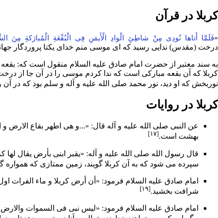
کربلا در قرآن
«
فَلَمَّا أَتاها نُودِی مِنْ شاطِئِ الْوادِ الْأَیمَنِ فِی الْبُقْعَةِ الْمُبارَکةِ مِنَ الشَ
درخت (مقدس) ندایی رسید که ای موسی منم خدای یکتا پروردگار جهانی
به
سند
معتبر از حضرت
امام صادق
علیه السلام منقول است که: بقعه 
کربلا که آن بقعه مبارکى است که ندا کردم
موسی
را در آن جا از درخت
نوربخش که او دید، نور
محمد
صلى الله علیه و آله و سلم بود که در آن و
کربلا در روایات
عن النبى صلی الله علیه و آله قال: «...و هى اطهر بقاع الارض و 
[۱۷]
بهشت
است.
قال
رسول الله
صلى الله علیه و آله: «یقبر ابنى بأرض یقال لها ک
سپرده مى شود که به آن کربلا گویند، زمین ممتازى که همواره گ
امام صادق
علیه السلام فرمود: «أن أرض کربلا و ماء الفرات اول
[۱۹]
شرافت بخشید.
امام صادق علیه السلام فرمود: «لیس نبى فى السموات والارض إلا