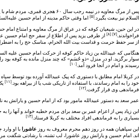
پس از مرگ
معاویه
در نیمه رجب سال ۶۰ هجری قمری، مردم
شام
با
[۵]
السلام نیز بیعت بگیرد.
اما وقتی حاکم مدینه از امام حسین علیه‌الس
در این حین، شیعیان
کوفه
که در
عراق
از مرگ معاویه و امتناع امام حسی
[۸]
[۷]
فراخواندند.
از طرفی یزید پس از اطلاع از سفر
حج
امام حسین علی
از سر حفظ حرمت و قداست
بیت الله الحرام
، مناسک حج را به اضطرار
هنگامی که عبیدالله بن زیاد حاکم کوفه از حرکت امام حسین علیه ال
سوار برگزید. او در منزل «
ذو حُسَم
» که چند منزل مانده به کوفه بود ر
[۱۰]
رسیدند و امام در آنجا فرود آمد.
در کربلا امام مطابق با دستوری که پیک عبیدالله آورده بود توسط سپاه
[۱۱]
خود را به امام رساندند، با استفاده از تاريكى شب يا از بيراهه بود.
یک 
[۱۲]
فرماندهی وی قرار گرفت.
عمر سعد به دستور عبیدالله مامور بود که از امام حسین و یارانش به نا
ابن زیاد پس از اعزام عمر بن سعد برای مردم خطبه خواند و آنها را به 
[۱۳]
بسیاری را به فرماندهی افراد مختلف به کربلا فرستاد.
این سپاهیان همه در روز
دهم محرم
معروف به روز
عاشورا
با او وارد 
اند. امام حسین و یارانش روز عاشورا، لب تشنه، با رشادتى شگفت مردان