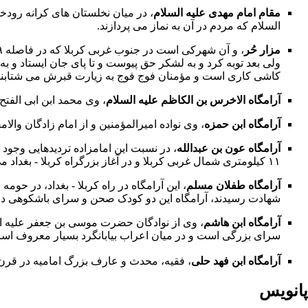
مقام
امام مهدی
علیه السلام
، در میان نخلستان هاى کرانه رودخ
السلام که مردم در آن به
نماز
مى پردازند.
مزار حُر
، و آن شهرکى است در جنوب غربى کربلا که در فاصله ۹ کیلومترى از شهر واقع شده و نام آن برگرفته از نام
ولى بعد
توبه
کرد و به لشکر
حق
پیوست و تا پاى جان ایستاد و به
کاشى کارى است و مؤمنان فوج فوج به زیارت قبرش مى شتابند
آرامگاه
الاخرس بن الکاظم
علیه السلام
، وى محمد ابن ابى الفتح
آرامگاه ابن حمزه
، وى نواده
امیرالمؤمنین
و از امام زادگان والام
آرامگاه
عون بن عبدالله
، در نسبت این امامزاده تردیدهایى وجود 
۱۱ کیلومترى شمال غربى کربلا و در آغاز بزرگراه کربلا - بغداد مى باشد. این امامزاده بسیار مورد توجه مردمان
آرامگاه
طفلان مسلم
، این آرامگاه در راه کربلا - بغداد، در ح
شهادت رسیدند، آرامگاه این دو کودک صحن و سراى باشکوهى داشت
آرامگاه ابن هاشم
، وى از نوادگان
حضرت موسى بن جعفر
سراى بزرگى است و در میان اعراب بیابانگرد بسیار معروف است و 
آرامگاه
ابن فهد حلى
، فقیه، محدث و عارف بزرگ امامیه در قرن 
پانویس