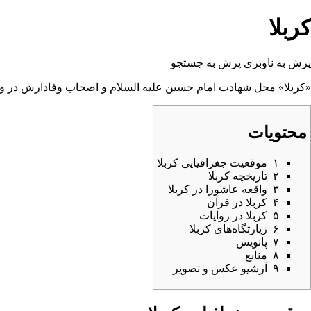
کربلا
پرش به ناوبری
پرش به جستجو
«کربلا» محل شهادت
امام حسین
علیه السلام و اصحاب وفادارش در
و
محتویات
۱
موقعیت جغرافیایی کربلا
۲
تاریخچه کربلا
۳
واقعه عاشورا در کربلا
۴
کربلا در قرآن
۵
کربلا در روایات
۶
زیارتگاه‌هاى کربلا
۷
پانویس
۸
منابع
۹
آرشیو عکس و تصویر