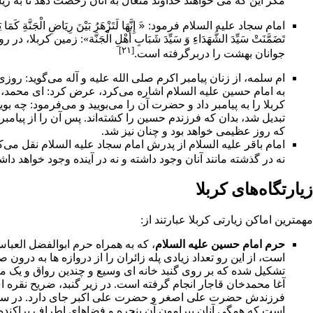
مگر این که مى خواهند خداوند متعال به آنان رخصت دهد تا به
زی
امام سجاد
علیه السلام فرمود: «َ إِنَّهَا لَتَزْهَرُ بَيْنَ رِيَاضِ الْجَنَّةِ كَمَا يَزْهَرُ 
تَضَمَّنَتْ سَيِّدَ الشُّهَدَاءِ وَ سَيِّدَ شَبَابِ أَهْلِ الْجَنَ
[۲۱]
جوانان
بهشت
را دربرگرفته است.
ام سلمه
، از زنان
پیامبر اکرم
صلی الله علیه و آله می‌گوید: روز
به امام حسین علیه السلام اشاره می‌کرد، عرض کرد: ای محمد،
کربلا را به پیامبر داد و حضرت آن را می‌بویید و می‌فرمود: چه بوی
تبدیل شد، بدان که فرزندم حسین را کشته‌اند. پس آن را از پیام
که روز عظیمی خواهد بود و چنان نیز شد.
امام باقر
علیه السلام از پدرش
امام سجاد
علیه السلام نقل می‌ک
نه در گذشته مانند آنان وجود داشته و نه در آینده وجود خواهد دا
زیارتگاه‌هاى کربلا
مهمترین اماکن زیارتى کربلا عبارتند از:
حرم امام حسین
علیه السلام
، که به همراه
حرم ابوالفضل العبا
است، از این رو تعداد زیادى پله زائران را از دروازه ها به در
تشکیل شده که بر روى گنبد خانه اى وسیع و چندین رواق و یک
م
آغا محمدخان قاجار انجام گرفته است. در زیر گنبد،
ضریح
نقره ا
فرزندش
حضرت على اصغر
و
حضرت على اکبر
جاى دارد. در س
است که همگى آنان پیرامون آن پنجره و فضاهاى اطراف پراکنده 