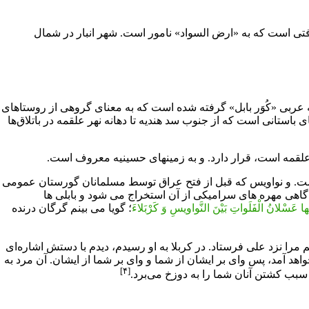
رفتی است که به «ارض السواد» نامور است. شهر انبار در شمال
مه عربی «کُوَر بابل» گرفته شده است که به معنای گروهی از روستاهای
باستانی است که از جنوب سد هندیه تا دهانه نهر علقمه در باتلاق‌ها
علقمه است، قرار دارد. و به زمینهای حسینیه معروف است.
ی است. و نواویس که قبل از فتح عراق توسط مسلمانان گورستان عمومی
 گاهی مهره های سرامیکی از آن استخراج می شود و بابلی ها
ها عَسْلانُ الْفَلَواتِ بَیْنَ النَّواویسِ وَ کَرْبَلاءَ
؛ گویا مى بینم گرگان درنده
ا نزد على فرستاد. در كربلا به او رسيدم، ديدم با دستش اشاره‌‏اى
اهد آمد، پس واى بر ايشان از شما و واى بر شما از ايشان. آن مرد به
[۴]
سبب كشتن آنان شما را به دوزخ مى‌‏برد.