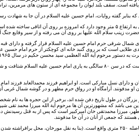
یافته است. سقف بلند ایوان را مجموعه اى از ستون هاى مرمرین، ترا
که بنابر گفته روایات، امام حسین علیه السلام در آن جا به شهادت رسید
رت زینب سلام الله علیها بر روى آن مى رفته و از سیر وقایع جنگ آگ
حرم امام حسین
علیه السلام قرار گرفته و داراى قبه
ى طلایى است که بر روى گنبد خانه اى کوچکتر از حرم امام حسین علیه
رت به دستور مرحوم آیة الله العظمى
سید محسن حکیم
در سال ۱۹۶۵ میلادى در اصفهان ساخته شد.
ان و داراى نسل مبارکى است. او ابراهیم فرزند محمدالعابد فرزند
امام
ن او مدفونند. آرامگاه او در رواق حرم مطهر و در گوشه شمال غربى آ
 بزرگان در طول تاریخ دفن شده اند، برخى از این حجره ها به نام ش
 مى باشد که مشهورترین آن ها مرحوم آیة الله
میرزا محمد تقى شیر
مطهر،
میرزا محمدتقى خان امیرکبیر
است که پس از به قتل رسیدنش د
هستند که جمعى از آنان در آن جا مدفونند.
ا و چادرهاى