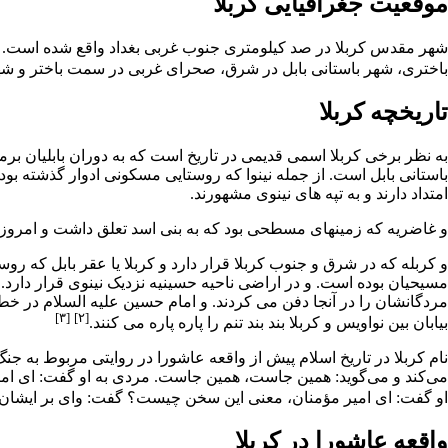
موقعیت جغرافیایی کربلا
شهر مقدس کربلا در صد کیلومتری جنوب غربی
بغداد
واقع شده است. ک
باختری، شهر باستانی
بابل
در شرق، صحرای غربی در سمت باختر و شهر ب
تاریخچه کربلا
به نظر برخی کربلا اسمی قدیمی در تاریخ است که به دوران بابلیان برمی
باستانی بابل است. از جمله نینوا که روستایی مسکونی ادوار گذشته بود
امتداد دارند و به تپه های نینوی مشهورند.
و غاضریه که زمینهای مسطحی بود که به بنی اسد تعلق داشت و امروز 
و کربله که در شرق و جنوب کربلا قرار دارد و کربلا یا عقر بابل که
مسیحیان بوده است. و در اراضی ناحیه حسینیه نزدیک نینوی قرار دارد.
مردگانشان را در آنجا دفن می کردند. و امام حسین علیه السلام در خط
[۳]
[۲]
بیابان بین نواویس و کربلا بند بند تنم را پاره پاره مى کنند.
نام کربلا در تاریخ اسلام پیش از واقعه عاشورا در روایتی مربوط به ج
مى‏‌كند و مى‏‌گويد: همين جاست، همين جاست. مردى به او گفت: اى امير 
او گفت: اى امير مؤمنان، معنى اين سخن چيست؟ گفت: واى بر ايشان از ش
واقعه عاشورا
در کربلا