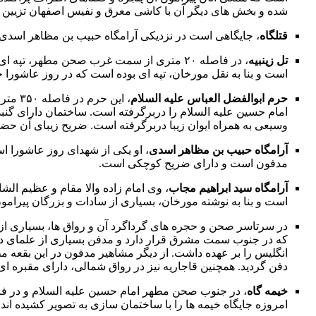
شده و بخش هاى دیگر آن با کاشى معرق و نفیس
اصفهان
تزیین 
قتلگاه
، جایگاهى است در نزدیکى آرامگاه
حبیب بن مظاهر اسدى
تل زینبیه
، در فاصله ۲۰ مترى از سمت غرب صحن مطهر، تپه اى به ارتفاع ۵ متر وجود دارد که امروزه بر روى آن اتاقى ساخته شده است، این تپه به نام «تل زینبیه» یا تپه
است و بنا به نقل مورخان، تپه اى بوده است که در
روز عاشورا
حض
حرم
ابوالفضل العباس
علیه السلام
، این حرم در فاصله ۳۵۰ مترى شمال شرقى
امام حسین علیه السلام را دربرگرفته است. ساختمان داراى گنبد
وسیعى به همراه ایوان زیبا دربرگرفته است. ضریح زیباى آن حض
آرامگاه
حبیب بن مظاهر اسدى
، او یکى از شهداى
روز عاشورا
مدفون است و داراى ضریح کوچکى است.
آرامگاه
سید ابراهیم مجاب
، وى امام زاده والا مقام و عظیم الش
است و بنا به نوشته مورخان، بسیارى از
سادات
و بزرگان پیرامو
در سرتاسر صحن و حجره هاى گرداگرد آن و رواق ها، بسیارى از
که در جنوب سمت مشرق قرار دارد و مدفن بسیارى از علماى دین
انگلیس را بر عهده داشت. از دیگر مشاهیر مدفون در این بقعه 
دفن گردید. همچنین قاجاریه نیز در رواق شمالى، داراى مقبره اى 
خیمه گاه
، در جنوب صحن مطهر امام حسین علیه السلام و در فاصله ۲۵۰ مترى واقع است. (بنا به نقل مورخان، محل برافراشته شدن خیمه ه
امروزه جایگاه خیمه ها را با ساختمان سازى به تصویر کشیده اند.