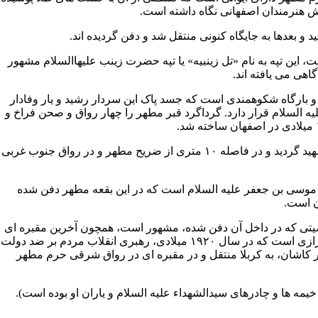
ش هنرمندان اصفهانى نگاه داشته است.
 و بعدها به جایگاه کنونى منتقل شد و دفن گردیده اند.
حضرت زینب
علیهاالسلام مشهور
اهى مى یافته اند.
 و بارگاه شکوهمندى است که جسد پاک این سردار رشید و یار وفادار
 السلام قرار دارد. گرداگرد قبر مطهر را چهار رواق و صحن فراخ و
است که در سن ۸۰ سالگى به یارى امام حسین علیه السلام شتافت و شهید گردید و در فاصله ۱۰ مترى از ضریح مطهر و در رواق جنوب غربى
 موسى بن جعفر
علیه السلام است که در این بقعه مطهر دفن شده
ن است.
خصیتى که در داخل آن دفن شده، مشهور است، همچون آخرین مقبره اى
ازى
است که در سال ۱۹۲۰ میلادى، رهبرى انقلاب مردم بر ضد دولت
ر
کاشان
، به کربلا منتقل و در مقبره اى در رواق شرقى حرم مطهر
سیدالشهداء
علیه السلام و یاران او بوده است).