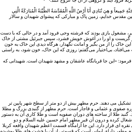
 فرود آیند و گروهى از آن جا عروج کنند.
 جَمِيعاً وَ هِيَ تُنَادِي أَنَا أَرْضُ اللَّهِ الْمُقَدَّسَةُ الطَّيِّبَةُ الْمُبَارَكَةُ الَّتِي
د که من زمین مقدس خدایم، زمین پاک و مبارکى که پیشواى شهیدان و سالار
مبر، مشغول بازی بودند که فرشته
وحی
فرود آمد و در حالی که با دست
 خبر گریست و او را در آغوش خویش فشرد، سپس
جبرئیل
مشتی از خاک
! این خاک را از من بگیر و امانت نگهدار، هرگاه دیدی این خاک به خون
می‌افتاد، بی‌اختیار می‌گفتم: روزی که این خاک، خون شود، به راستی
فرمود: «این جا قربانگاه عاشقان و مشهد شهیدان است. شهیدانی که
 تشکیل مى دهند. حرم مطهر بیش از دو متر از سطح شهر پایین تر
ره
صفوى
و عثمانى و قاجار است. حرم مطهر از گنبدى بزرگ و مطلا
گنبد طلا از ساخته هاى دوران صفویه است و طلا کارى آن به دستور
شغال کرده و درون آن قبر مطهر امام حسین علیه السلام و دو
ره اى قرار دارد. این جا آرامگاه قسمت اعظم
شهیدان واقعه کربلا
رم مطهر داراى ایوانى است که قسمتى از آن با خشت هاى طلا پوشیده