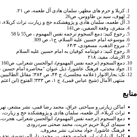
کربلا و حرم های مطهر، سلمان هادی آل طعمه، ص ۲۱.
لهوف، سید بن طاووس، ص26
آل طعمه، سلمان هادی و پژوهشكده حج و زيارت، تراث کربلاء، تهران، مش
منقری، وقعة الصفین، ص141
رجوع کنید: دمع السجوم ترجمه نفس المهموم ، ص55 تا 58
موسوعه امام حسین علیه السلام، ج۱، ص 309
مروج الذهب، مسعودی، ۶۴/۳
رجوع کنید:
دعوتنامه کوفیان به امام حسین علیه السلام
الارشاد، مفید، ۲۱۸
دمع السجوم (ترجمه نفس المهموم)، ابوالحسن شعرانی، ص160 تا 162
جواد محدثى، فرهنگ عاشورا، ذیل عنوان "محاصره امام حسین عل
منتهی الآمال (شیخ عباس قمی)، ج ۱، ص ۳۳۳؛ الفتوح (ابن اعثم کوفی)، ص ۸۸۵.
منابع
اماکن زیارتی و سیاحتی عراق، محمد رضا قمی، نشر مشعر، تهرا
تراث کربلاء، آل طعمه، سلمان هادی و پژوهشكده حج و زيارت، مشعر، 
دمع السجوم (ترجمه نفس المهموم‏)، ابوالحسن شعرانی، هجرت، قم، ۳۸۱
سیمای کربلا حریم حریت، محمد صحتی سردرودی
فرهنگ عاشورا
، جواد محدثى، نشر معروف.
كامل الزيارات‏، ابن قولويه، جعفر بن محمد، دار المرتضوية، نجف اشرف‏