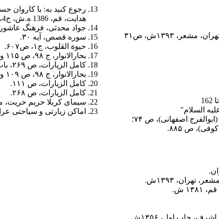
رجوع کنید به: با کاروان حس
هدايت، قم، 1386 ه.ش، ج4، ص 92 تا 95
جواد محدثى، فرهنگ عاشورا
عر، ۱۳۹۳ش، ص۳۱
سوره قصص
، آیه ۳۰.
حیوة القلوب
، ج۱، ص۶۰۷.
بحارالانوار
، ج ۹۸، ص ۱۱۵ و نیز
کامل الزیارات، ص ۲۶۹، باب ۸۸، ح ۸.
بحارالانوار، ج ۹۸، ص ۱۰۹ و نیز کامل الزیارات، ص ۲۶۹.
کامل الزیارات، ص ۱۱۱.
کامل الزیارات، ص ۲۶۸.
سیمای کربلا حریم حریت، م
یه السلام"
اماکن زیارتی و سیاحتی عرا
نک: بحارالانوار (علامه مجلسی)، ج ۴۴، ص ۳۸۴؛ مقاتل الطالبیین (ابوالفرج اصفهانی)، ص ۷۴؛
ن.
تهران، ۱۳۹۳ش.
۱ ش.
، چاپ اول،‏ ۱۳۵۶ش‏.