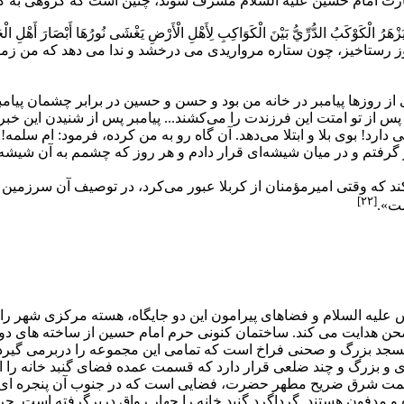
ارت امام حسین
علیه السلام مشرف شوند، چنین است که گروهى به کربلا
الْكَوْكَبُ الدُّرِّيُّ بَيْنَ الْكَوَاكِبِ لِأَهْلِ الْأَرْضِ يَغْشَى نُورُهَا أَبْصَارَ أَهْلِ الْجَنَّةِ
ّة»: زمین کربلا، در روز رستاخیز، چون ستاره مرواریدى مى درخشد و ندا مى ده
ی از روزها پیامبر در خانه من بود و حسن و حسین در برابر چشمان پیا
 پس از تو امتت این فرزندت را می‌کشند... پیامبر پس از شنیدن این
ی دارد! بوی بلا و ابتلا می‌دهد. آن گاه رو به من کرده، فرمود: ام سلمه
بر گرفتم و در میان شیشه‌ای قرار دادم و هر روز که چشمم به آن شیشه 
ند که وقتی
امیرمؤمنان
از کربلا عبور می‌کرد، در توصیف آن سرزمین 
[۲۲]
شت».
س
علیه السلام و فضاهاى پیرامون این دو جایگاه، هسته مرکزى شهر را
ون صحن هدایت مى کند. ساختمان کنونى حرم
امام حسین
از ساخته هاى دو
سجد
بزرگ و صحنى فراخ است که تمامى این مجموعه را دربرمى گیرد. 
ى و بزرگ و چند ضلعى قرار دارد که قسمت عمده فضاى گنبد خانه را ا
مت شرق ضریح مطهر حضرت، فضایى است که در جنوب آن پنجره اى نق
و مدفون هستند. گرداگرد گنبد خانه را چهار رواق دربرگرفته است. ح